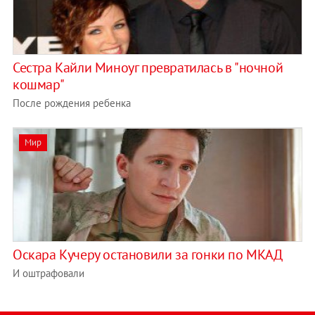
Сестра Кайли Миноуг превратилась в "ночной
кошмар"
После рождения ребенка
Мир
Оскара Кучеру остановили за гонки по МКАД
И оштрафовали