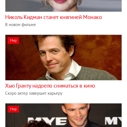
Николь Кидман станет княгиней Монако
В новом фильме
Мир
Хью Гранту надоело сниматься в кино
Скоро актер завершит карьеру
Мир