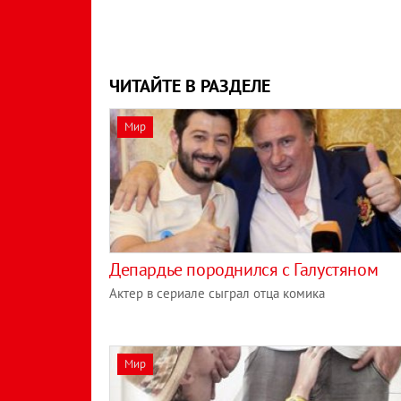
ЧИТАЙТЕ В РАЗДЕЛЕ
Мир
Депардье породнился с Галустяном
Актер в сериале сыграл отца комика
Мир