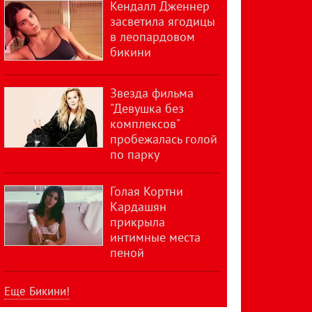
Кендалл Дженнер
засветила ягодицы
в леопардовом
бикини
Звезда фильма
"Девушка без
комплексов"
пробежалась голой
по парку
Голая Кортни
Кардашян
прикрыла
интимные места
пеной
Еще Бикини!