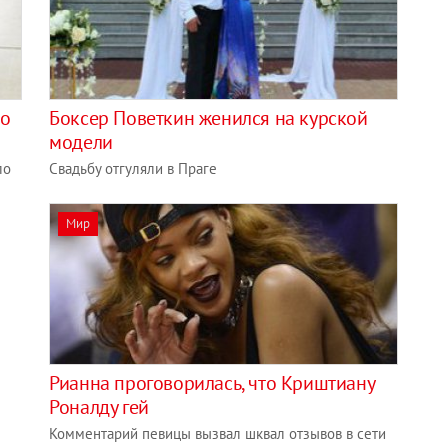
то
Боксер Поветкин женился на курской
модели
ло
Свадьбу отгуляли в Праге
Мир
Рианна проговорилась, что Криштиану
Роналду гей
Комментарий певицы вызвал шквал отзывов в сети