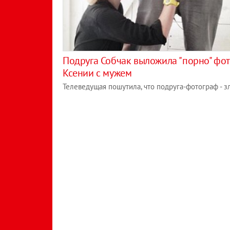
Подруга Собчак выложила "порно" фо
Ксении с мужем
Телеведущая пошутила, что подруга-фотограф - з