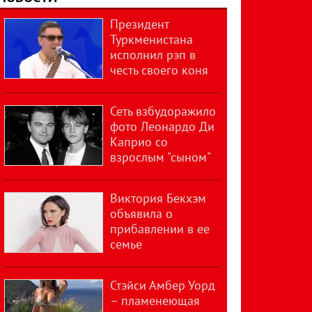
Президент
Туркменистана
исполнил рэп в
честь своего коня
Сеть взбудоражило
фото Леонардо Ди
Каприо со
взрослым "сыном"
Виктория Бекхэм
объявила о
прибавлении в ее
семье
Стэйси Амбер Уорд
– пламенеющая