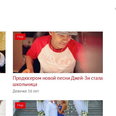
Мир
Продюсером новой песни Джей-Зи стала
школьница
Девочке 16 лет
Мир