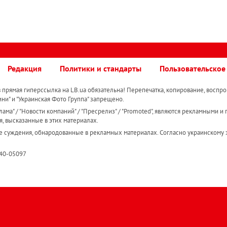
Редакция
Политики и стандарты
Пользовательское
прямая гиперссылка на LB.ua обязательна! Перепечатка, копирование, воспро
ини" и "Украинская Фото Группа" запрещено.
ама" / "Новости компаний" / "Пресрелиз" / "Promoted", являются рекламными и 
я, высказанные в этих материалах.
е суждения, обнародованные в рекламных материалах. Согласно украинскому з
R40-05097