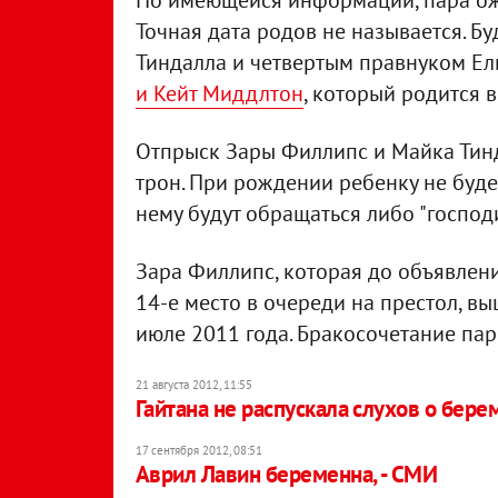
По имеющейся информации, пара ожи
Точная дата родов не называется. Б
Тиндалла и четвертым правнуком Ел
и Кейт Миддлтон
, который родится 
Отпрыск Зары Филлипс и Майка Тинд
трон. При рождении ребенку не будет
нему будут обращаться либо "господи
Зара Филлипс, которая до объявлен
14-е место в очереди на престол, в
июле 2011 года. Бракосочетание пар
21 августа 2012, 11:55
Гайтана не распускала слухов о бере
17 сентября 2012, 08:51
Аврил Лавин беременна, - СМИ