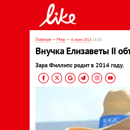
Главная
—
Мир
—
8 июля 2013
, 16:33
Внучка Елизаветы II о
Зара Филлипс родит в 2014 году.