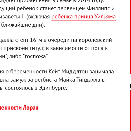
дает прибавления в семье в 2014 году.
удущий ребенок станет первенцем Филлипс и
изаветы II (включая
ребенка принца Уильяма
в ближайшие дни).
алла стент 16-м в очереди на королевский
 присвоен титул; в зависимости от пола к
н", либо "госпожа".
ия о беременности Кейт Миддлтон занимала
ышла замуж за регбиста Майка Тиндалла в
ы состоялось в Эдинбурге.
менности Лорак