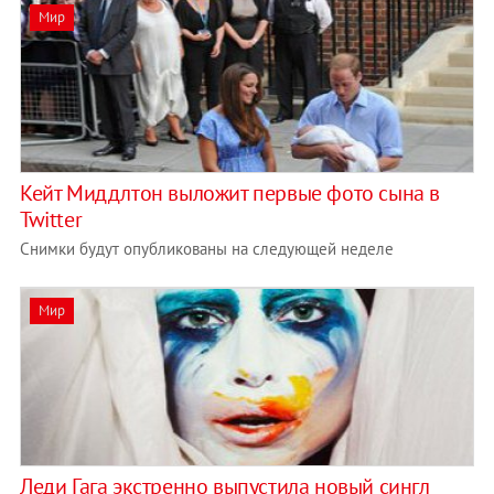
Мир
Кейт Миддлтон выложит первые фото сына в
Twitter
Снимки будут опубликованы на следующей неделе
Мир
Леди Гага экстренно выпустила новый сингл