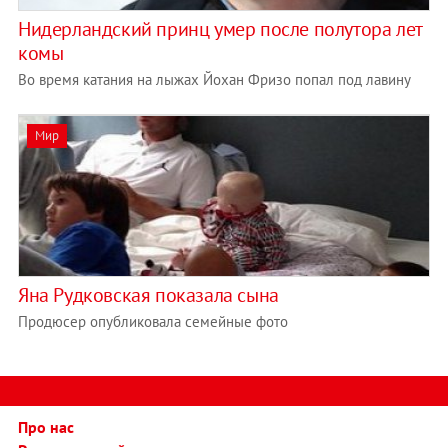
Нидерландский принц умер после полутора лет
комы
Во время катания на лыжах Йохан Фризо попал под лавину
Мир
Яна Рудковская показала сына
Продюсер опубликовала семейные фото
Про нас