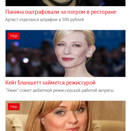
Панина оштрафовали за погром в ресторане
Артист отделался штрафом в 500 рублей
Мир
Кейт Бланшетт займется режиссурой
"Ужин" станет дебютной режиссерской работой актрисы
Мир