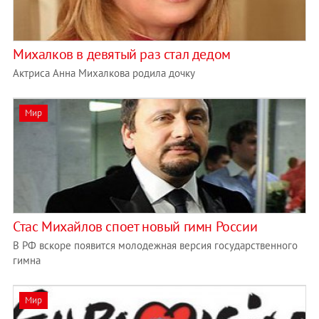
Михалков в девятый раз стал дедом
Актриса Анна Михалкова родила дочку
Мир
Стас Михайлов споет новый гимн России
В РФ вскоре появится молодежная версия государственного
гимна
Мир