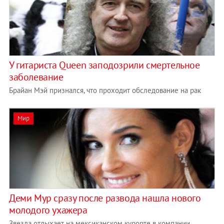
У гитариста Queen заподозрили смертельное
заболевание
Брайан Мэй признался, что проходит обследование на рак
Мир
Деми Мур сразу после развода нашла нового
молодого ухажера
Звезда отдыхает на мексиканском курорте в компании