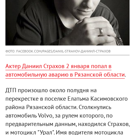
ФОТО: FACEBOOK.COM/PAGES/DANIIL-STRAHOV-ДАНИИЛ-СТРАХОВ
Актер Даниил Страхов 2 января попал в
автомобильную аварию в Рязанской области
.
ДТП произошло около полудня на
перекрестке в поселке Елатьма Касимовского
района Рязанской области. Столкнулись
автомобиль Volvo, за рулем которого, по
предварительным данным, находился Страхов,
и мотоцикл "Урал". Имя водителя мотоцикла