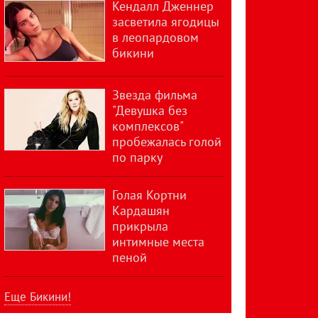
Кендалл Дженнер
засветила ягодицы
в леопардовом
бикини
Звезда фильма
"Девушка без
комплексов"
пробежалась голой
по парку
Голая Кортни
Кардашян
прикрыла
интимные места
пеной
Еще Бикини!