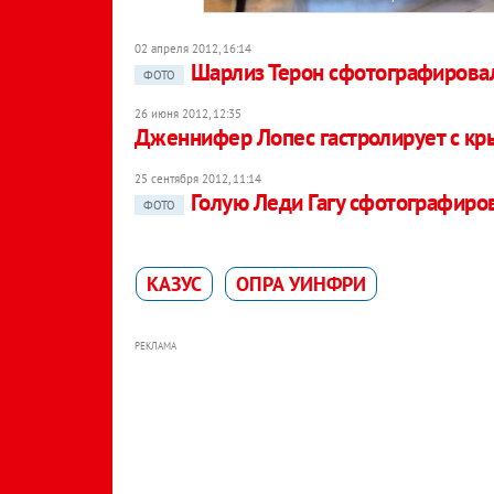
02 апреля 2012, 16:14
Шарлиз Терон сфотографировал
ФОТО
26 июня 2012, 12:35
Дженнифер Лопес гастролирует с кр
25 сентября 2012, 11:14
Голую Леди Гагу сфотографиров
ФОТО
КАЗУС
ОПРА УИНФРИ
РЕКЛАМА