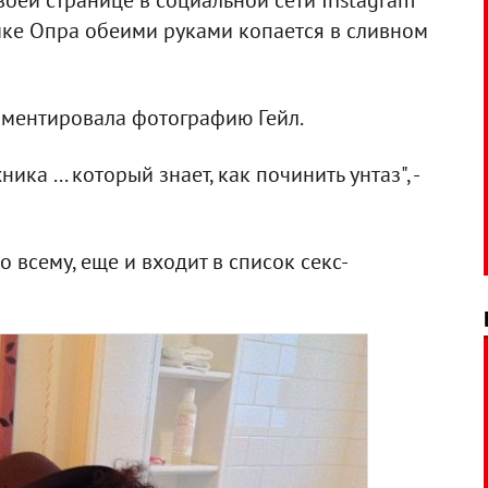
оей странице в социальной сети Instagram
имке Опра обеими руками копается в сливном
омментировала фотографию Гейл.
ка ... который знает, как починить унтаз", -
 всему, еще и входит в список секс-