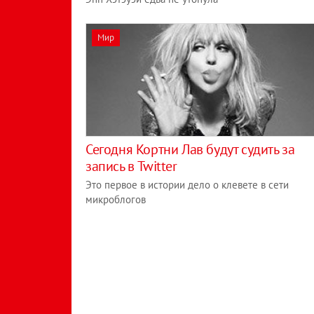
Мир
Сегодня Кортни Лав будут судить за
запись в Twitter
Это первое в истории дело о клевете в сети
микроблогов