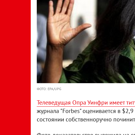
ФОТО: EPA/UPG
Телеведущая Опра Уинфри имеет ти
журнала "Forbes" оценивается в $2,9
состоянии собственноручно починить