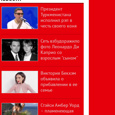
Президент
Туркменистана
исполнил рэп в
честь своего коня
Сеть взбудоражило
фото Леонардо Ди
Каприо со
взрослым "сыном"
Виктория Бекхэм
объявила о
прибавлении в ее
семье
Стэйси Амбер Уорд
– пламенеющая