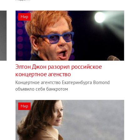
Мир
Элтон Джон разорил российское
концертное агенство
Концертное агентство Екатеринбурга Bomond
объявило себя банкротом
Мир