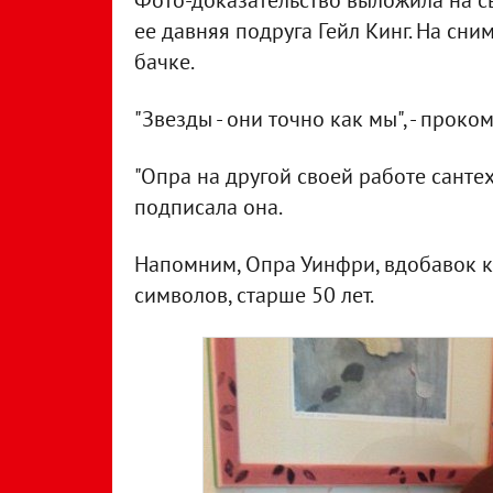
Фото-доказательство выложила на св
ее давняя подруга Гейл Кинг. На сн
бачке.
"Звезды - они точно как мы", - прок
"Опра на другой своей работе сантехни
подписала она.
Напомним, Опра Уинфри, вдобавок ко
символов, старше 50 лет.