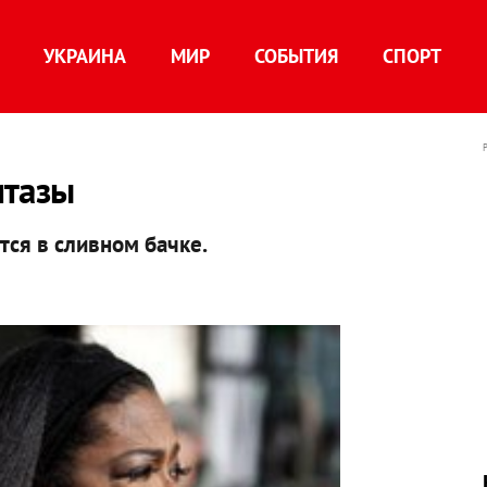
УКРАИНА
МИР
СОБЫТИЯ
СПОРТ
итазы
ся в сливном бачке.