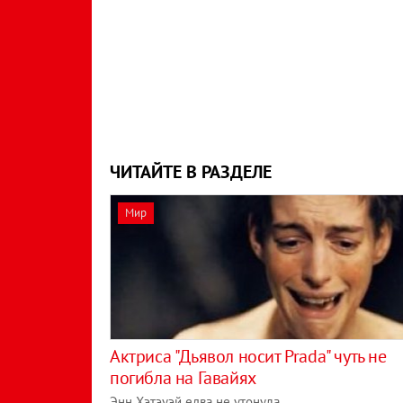
ЧИТАЙТЕ В РАЗДЕЛЕ
Мир
Актриса "Дьявол носит Prada" чуть не
погибла на Гавайях
Энн Хэтэуэй едва не утонула