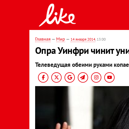
Главная
—
Мир
—
14 января 2014
, 13:00
Опра Уинфри чинит ун
Телеведущая обеими руками копает