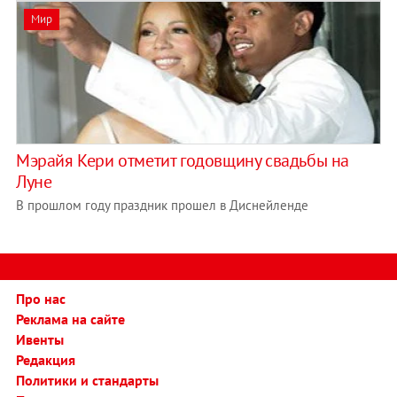
Мир
Мэрайя Кери отметит годовщину свадьбы на
Луне
В прошлом году праздник прошел в Диснейленде
Про нас
Реклама на сайте
Ивенты
Редакция
Политики и стандарты