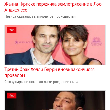
Жанна Фриске пережила землетрясение в Лос-
Анджелесе
Певица оказалась в эпицентре происшествия
Мир
Третий брак Холли Берри вновь закончился
провалом
Союзу пары не помогло даже рождение сына
Мир