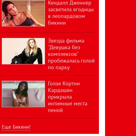
Кендалл Дженнер
засветила ягодицы
в леопардовом
бикини
Звезда фильма
"Девушка без
комплексов"
пробежалась голой
по парку
Голая Кортни
Кардашян
прикрыла
интимные места
пеной
Еще Бикини!