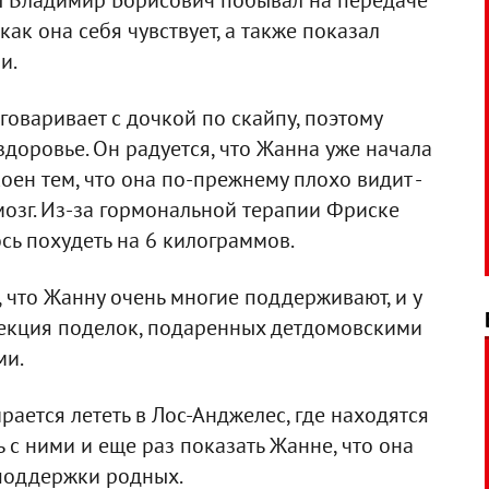
ы Владимир Борисович побывал на передаче
как она себя чувствует, а также показал
и.
оваривает с дочкой по скайпу, поэтому
здоровье. Он радуется, что Жанна уже начала
оен тем, что она по-прежнему плохо видит -
мозг. Из-за гормональной терапии Фриске
сь похудеть на 6 килограммов.
 что Жанну очень многие поддерживают, и у
лекция поделок, подаренных детдомовскими
ми.
ается лететь в Лос-Анджелес, где находятся
ь с ними и еще раз показать Жанне, что она
 поддержки родных.