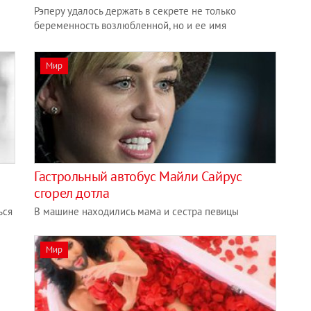
Рэперу удалось держать в секрете не только
беременность возлюбленной, но и ее имя
Мир
Гастрольный автобус Майли Сайрус
сгорел дотла
ься
В машине находились мама и сестра певицы
Мир