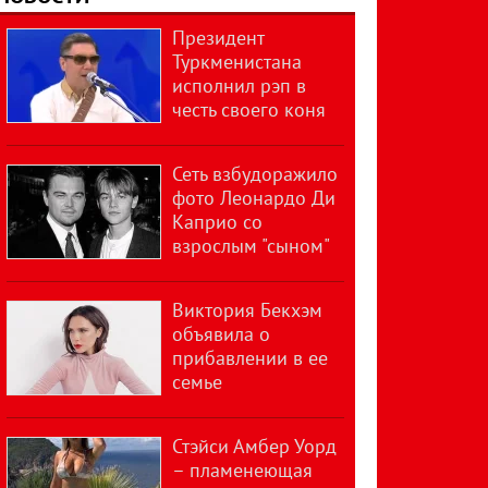
Президент
Туркменистана
исполнил рэп в
честь своего коня
Сеть взбудоражило
фото Леонардо Ди
Каприо со
взрослым "сыном"
Виктория Бекхэм
объявила о
прибавлении в ее
семье
Стэйси Амбер Уорд
– пламенеющая