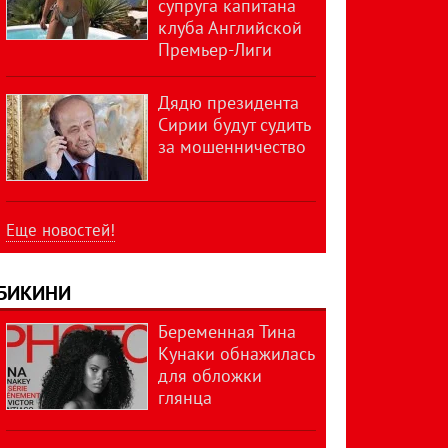
супруга капитана
клуба Английской
Премьер-Лиги
Дядю президента
Сирии будут судить
за мошенничество
Еще новостей!
БИКИНИ
Беременная Тина
Кунаки обнажилась
для обложки
глянца