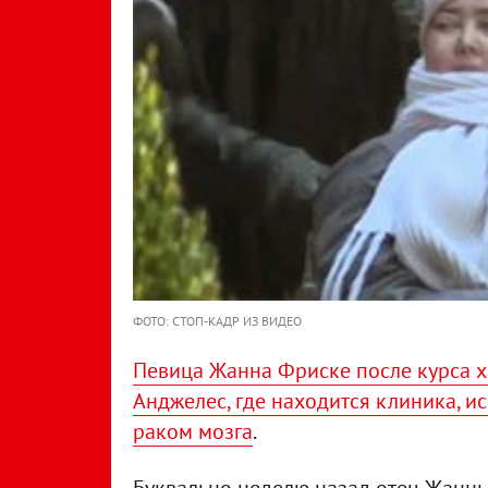
ФОТО: СТОП-КАДР ИЗ ВИДЕО
Певица Жанна Фриске после курса х
Анджелес, где находится клиника, 
раком мозга
.