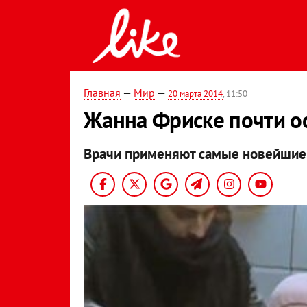
Главная
—
Мир
—
20 марта 2014
, 11:50
Жанна Фриске почти ос
Врачи применяют самые новейшие 