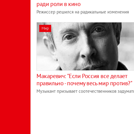
ради роли в кино
Режиссер решился на радикальные изменения
Мир
Макаревич: "Если Россия все делает
правильно - почему весь мир против?"
Музыкант призывает соотечественников задумат