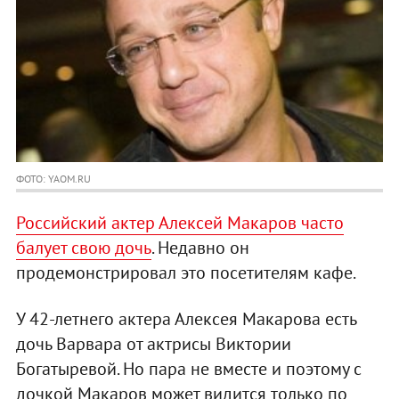
ФОТО: YAOM.RU
Российский актер Алексей Макаров часто
балует свою дочь
. Недавно он
продемонстрировал это посетителям кафе.
У 42-летнего актера Алексея Макарова есть
дочь Варвара от актрисы Виктории
Богатыревой. Но пара не вместе и поэтому с
дочкой Макаров может видится только по