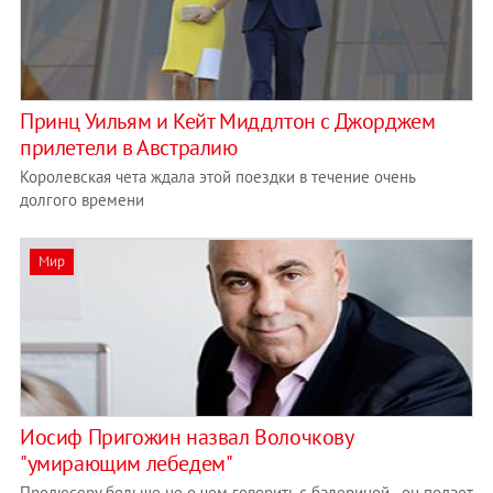
Принц Уильям и Кейт Миддлтон с Джорджем
прилетели в Австралию
Королевская чета ждала этой поездки в течение очень
долгого времени
Мир
Иосиф Пригожин назвал Волочкову
"умирающим лебедем"
Продюсеру больше не о чем говорить с балериной - он подает