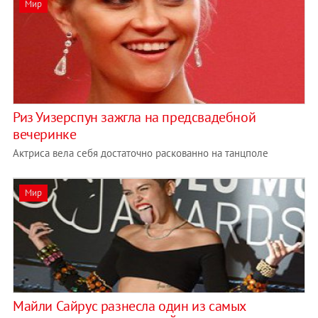
Мир
Риз Уизерспун зажгла на предсвадебной
вечеринке
Актриса вела себя достаточно раскованно на танцполе
Мир
Майли Сайрус разнесла один из самых