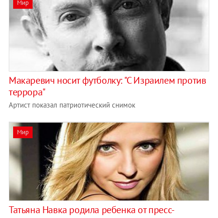
Мир
Макаревич носит футболку: "С Израилем против
террора"
Артист показал патриотический снимок
Мир
Татьяна Навка родила ребенка от пресс-