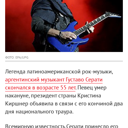
ФОТО: EPA/UPG
Легенда латиноамериканской рок-музыки,
аргентинский музыкант Густаво Серати
скончался в возрасте 55 лет
. Певец умер
накануне, президент страны Кристина
Киршнер объявила в связи с его кончиной два
дня национального траура.
Всемирную известность Серати принесло его