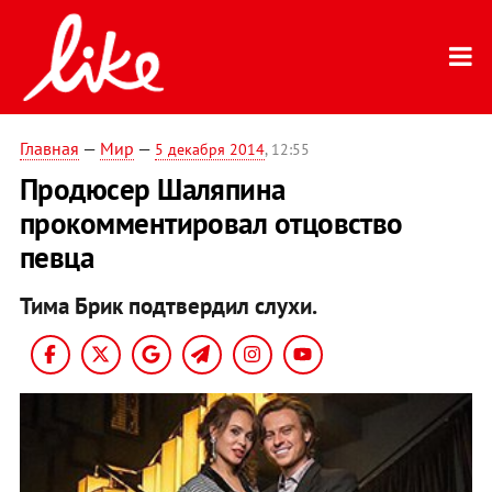
Главная
—
Мир
—
5 декабря 2014
, 12:55
Продюсер Шаляпина
прокомментировал отцовство
певца
Тима Брик подтвердил слухи.