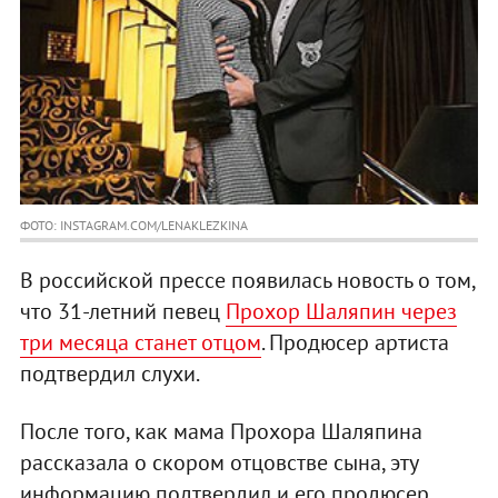
ФОТО: INSTAGRAM.COM/LENAKLEZKINA
В российской прессе появилась новость о том,
что 31-летний певец
Прохор Шаляпин через
три месяца станет отцом
. Продюсер артиста
подтвердил слухи.
После того, как мама Прохора Шаляпина
рассказала о скором отцовстве сына, эту
информацию подтвердил и его продюсер