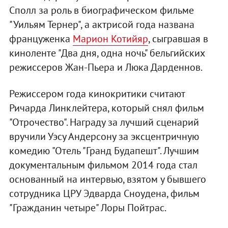
Сполл за роль в биографическом фильме
"Уильям Тернер", а актрисой года названа
француженка
Марион Котийяр
, сыгравшая в
киноленте "Два дня, одна ночь" бельгийских
режиссеров Жан-Пьера и Люка Дарденнов.
Режиссером года кинокритики считают
Ричарда Линклейтера, который снял фильм
"Отрочество". Награду за лучший сценарий
вручили Уэсу Андерсону за эксцентричную
комедию "Отель "Гранд Будапешт". Лучшим
документальным фильмом 2014 года стал
основанный на интервью, взятом у бывшего
сотрудника ЦРУ Эдварда Сноудена, фильм
"Гражданин четыре" Лоры Пойтрас.