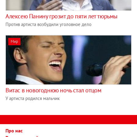
Алексею Панину грозит до пяти лет тюрьмы
Против артиста возбудили уголовное дело
Мир
Витас в новогоднюю ночь стал отцом
У артиста родился мальчик
Про нас