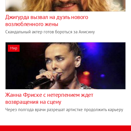
Джигурда вызвал на дуэль нового
возлюбленного жены
Скандальный актер готов бороться за Анисину
Мир
Жанна Фриске с нетерпением ждет
возвращения на сцену
Через полгода врачи разрешат артистке продолжить карьеру