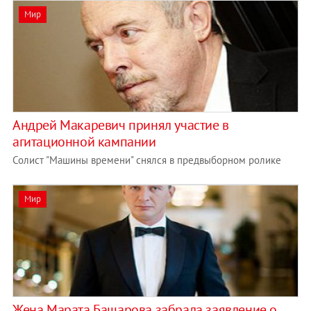
Мир
Андрей Макаревич принял участие в
агитационной кампании
Солист "Машины времени" снялся в предвыборном ролике
Мир
Жена Марата Башарова забрала заявление о