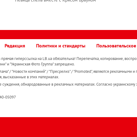
Редакция
Политики и стандарты
Пользовательское
прямая гиперссылка на LB.ua обязательна! Перепечатка, копирование, воспро
ини" и "Украинская Фото Группа" запрещено.
ама" / "Новости компаний" / "Пресрелиз" / "Promoted", являются рекламными и 
я, высказанные в этих материалах.
е суждения, обнародованные в рекламных материалах. Согласно украинскому з
R40-05097