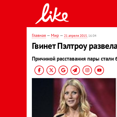
Главная
—
Мир
—
21 апреля 2015
, 16:04
Гвинет Пэлтроу развел
Причиной расставания пары стали 