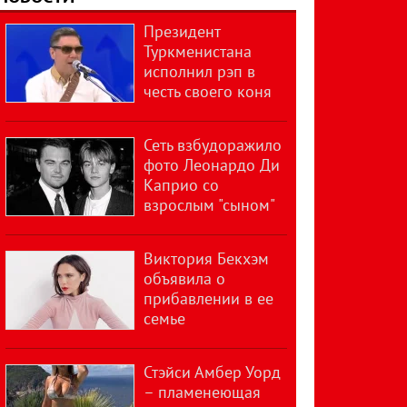
Президент
Туркменистана
исполнил рэп в
честь своего коня
Сеть взбудоражило
фото Леонардо Ди
Каприо со
взрослым "сыном"
Виктория Бекхэм
объявила о
прибавлении в ее
семье
Стэйси Амбер Уорд
– пламенеющая