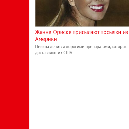
Жанне Фриске присылают посылки из
Америки
Певица лечится дорогими препаратами, которые
доставляют из США