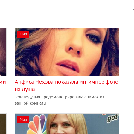
Мир
ами
Анфиса Чехова показала интимное фото
из душа
Телеведущая продемонстрировала снимок из
ванной комнаты
Мир