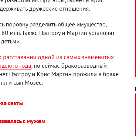
 разногласия. При этом, Гвинет и Крис
держивать дружеские отношения.
сь поровну разделить общее имущество,
180 млн. Также Пэлтроу и Мартин установят
 детьми.
о расставании одной из самых знаменитых
ошлого года
, но сейчас бракоразводный
нет Пэлтроу и Крис Мартин прожили в браке
Эппл и сын Мозес.
-за секты
азвелась с мужем