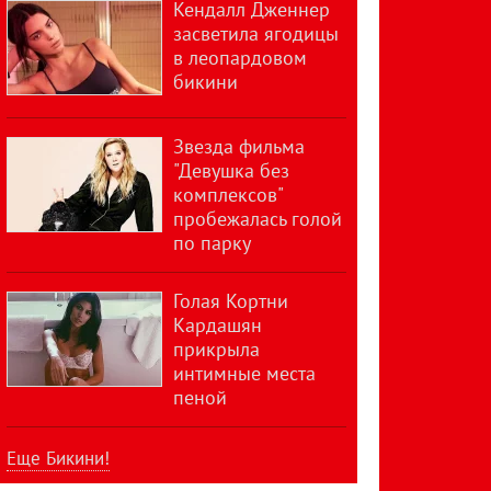
Кендалл Дженнер
засветила ягодицы
в леопардовом
бикини
Звезда фильма
"Девушка без
комплексов"
пробежалась голой
по парку
Голая Кортни
Кардашян
прикрыла
интимные места
пеной
Еще Бикини!