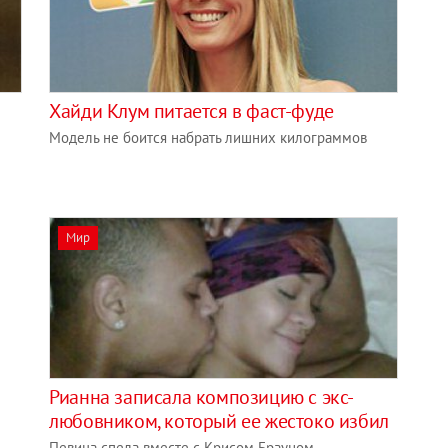
Хайди Клум питается в фаст-фуде
Модель не боится набрать лишних килограммов
Мир
Рианна записала композицию с экс-
любовником, который ее жестоко избил
Певица спела вместе с Крисом Брауном