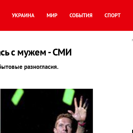
УКРАИНА
МИР
СОБЫТИЯ
СПОРТ
ась с мужем - СМИ
бытовые разногласия.