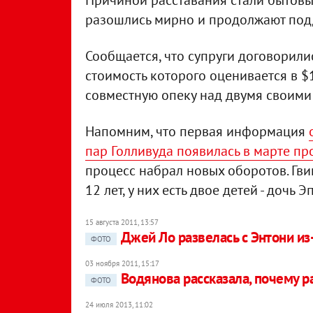
Причиной расставания стали бытовые
разошлись мирно и продолжают под
Сообщается, что супруги договорили
стоимость которого оценивается в $
совместную опеку над двумя своими
Напомним, что первая информация
пар Голливуда появилась в марте пр
процесс набрал новых оборотов. Гви
12 лет, у них есть двое детей - дочь 
15 августа 2011, 13:57
Джей Ло развелась с Энтони из
ФОТО
03 ноября 2011, 15:17
Водянова рассказала, почему р
ФОТО
24 июля 2013, 11:02