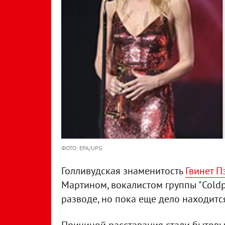
ФОТО: EPA/UPG
Голливудская знаменитость
Гвинет П
Мартином, вокалистом группы "Coldp
разводе, но пока еще дело находится