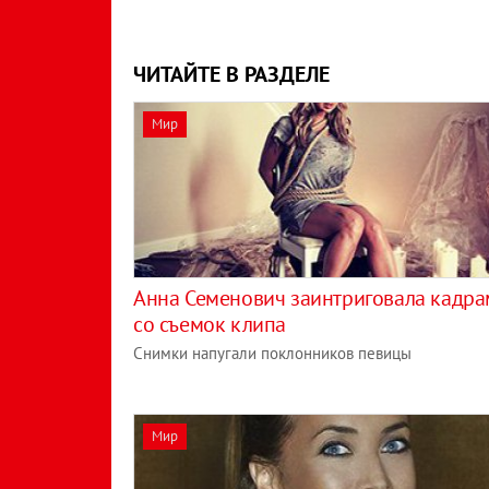
ЧИТАЙТЕ В РАЗДЕЛЕ
Мир
Анна Семенович заинтриговала кадр
со съемок клипа
Снимки напугали поклонников певицы
Мир