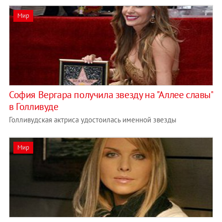
Мир
София Вергара получила звезду на "Аллее славы"
в Голливуде
Голливудская актриса удостоилась именной звезды
Мир