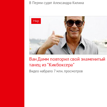
В Перми судят Александра Килина
Мир
Ван Дамм повторил свой знаменитый
танец из "Кикбоксера"
Видео набрало 7 млн. просмотров