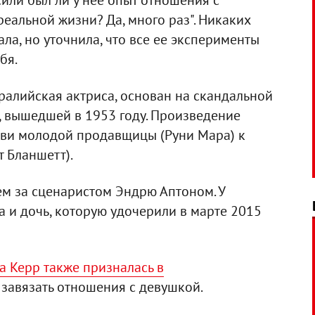
или был ли у нее опыт отношения с
реальной жизни? Да, много раз". Никаких
ла, но уточнила, что все ее эксперименты
бя.
тралийская актриса, основан на скандальной
, вышедшей в 1953 году. Произведение
бви молодой продавщицы (Руни Мара) к
 Бланшетт).
ем за сценаристом Эндрю Аптоном. У
на и дочь, которую удочерили в марте 2015
 Керр также призналась в
 завязать отношения с девушкой.