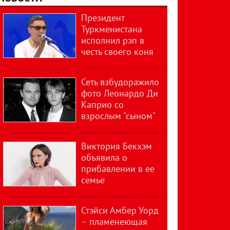
Президент
Туркменистана
исполнил рэп в
честь своего коня
Сеть взбудоражило
фото Леонардо Ди
Каприо со
взрослым "сыном"
Виктория Бекхэм
объявила о
прибавлении в ее
семье
Стэйси Амбер Уорд
– пламенеющая