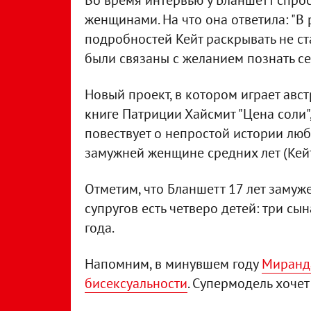
Во время интервью у Бланшетт спрос
женщинами. На что она ответила: "В 
подробностей Кейт раскрывать не ста
были связаны с желанием познать се
Новый проект, в котором играет авс
книге Патриции Хайсмит "Цена соли"
повествует о непростой истории лю
замужней женщине средних лет (Кейт
Отметим, что Бланшетт 17 лет замуж
супругов есть четверо детей: три сы
года.
Напомним, в минувшем году
Миранда
бисексуальности
. Супермодель хочет