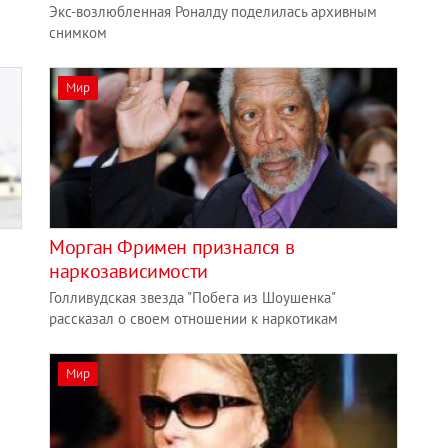
Экс-возлюбленная Роналду поделилась архивным
снимком
Мир
Морган Фримен признался в
наркозависимости
Голливудская звезда "Побега из Шоушенка"
рассказал о своем отношении к наркотикам
Мир