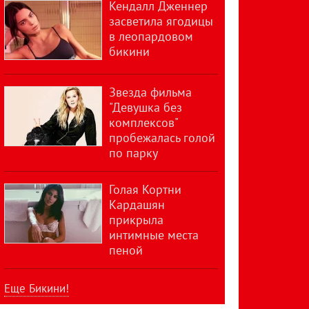
Кендалл Дженнер
засветила ягодицы
в леопардовом
бикини
Звезда фильма
"Девушка без
комплексов"
пробежалась голой
по парку
Голая Кортни
Кардашян
прикрыла
интимные места
пеной
Еще Бикини!