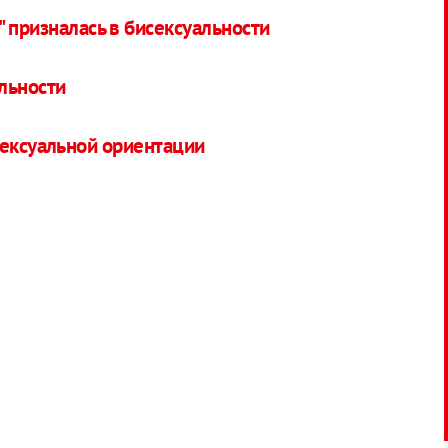
 призналась в бисексуальности
льности
сексуальной ориентации