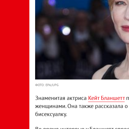
ФОТО: EPA/UPG
Знаменитая актриса
Кейт Бланшетт
п
женщинами. Она также рассказала о
бисексуалку.