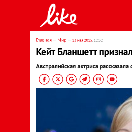
Главная
—
Мир
—
13 мая 2015
, 12:32
Кейт Бланшетт признал
Австралийская актриса рассказала