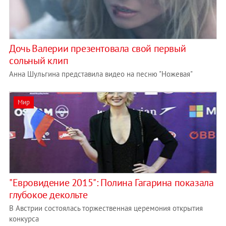
Дочь Валерии презентовала свой первый
сольный клип
Анна Шульгина представила видео на песню "Ножевая"
Мир
"Евровидение 2015": Полина Гагарина показала
глубокое декольте
В Австрии состоялась торжественная церемония открытия
конкурса