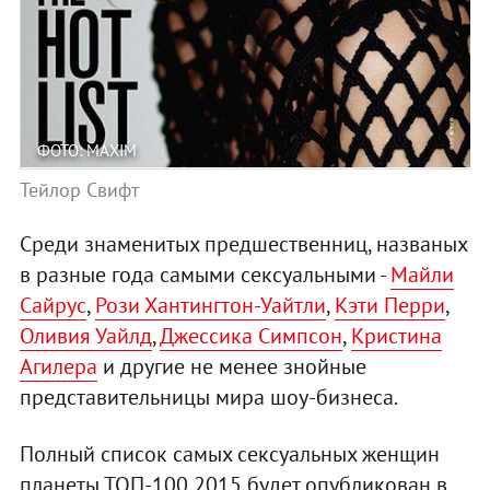
ФОТО: MAXIM
Тейлор Свифт
Среди знаменитых предшественниц, названых
в разные года самыми сексуальными -
Майли
Сайрус
,
Рози Хантингтон-Уайтли
,
Кэти Перри
,
Оливия Уайлд
,
Джессика Симпсон
,
Кристина
Агилера
и другие не менее знойные
представительницы мира шоу-бизнеса.
Полный список самых сексуальных женщин
планеты ТОП-100 2015 будет опубликован в