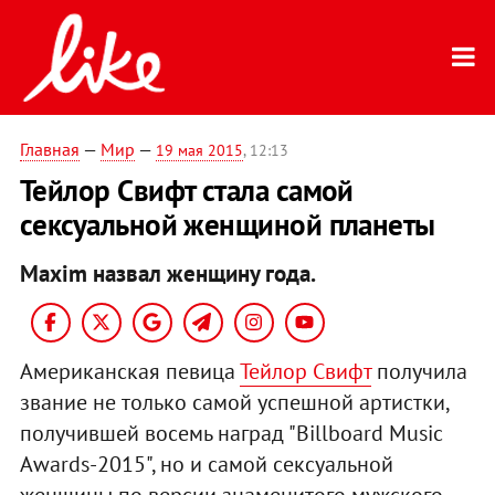
Главная
—
Мир
—
19 мая 2015
, 12:13
Тейлор Свифт стала самой
сексуальной женщиной планеты
Maxim назвал женщину года.
Американская певица
Тейлор Свифт
получила
звание не только самой успешной артистки,
получившей восемь наград "Billboard Music
Awards-2015", но и самой сексуальной
женщины по версии знаменитого мужского