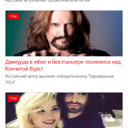
массовое исполнение патриотической песни
Мир
Джигурда в юбке и бюстгальтере посмеялся над
Кончитой Вурст
Российский актер высмеял победительницу "Евровидения
2014"
Мир