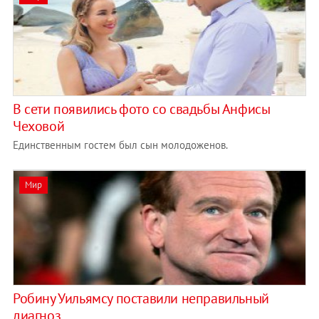
В сети появились фото со свадьбы Анфисы
Чеховой
Единственным гостем был сын молодоженов.
Мир
Робину Уильямсу поставили неправильный
диагноз