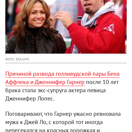
ФОТО: EPA/UPG
Причиной развода голливудской пары Бена
Аффлека и Дженнифер Гарнер
после 10 лет
брака стала экс-супруга актера певица
Дженнифер Лопес.
Поговаривают, что Гарнер ужасно ревновала
мужа к Джей Ло, с которой тот иногда
пересекался на красных дорожках и