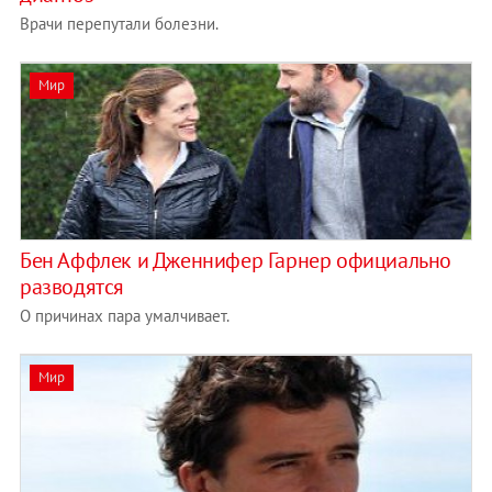
Врачи перепутали болезни.
Мир
Бен Аффлек и Дженнифер Гарнер официально
разводятся
О причинах пара умалчивает.
Мир