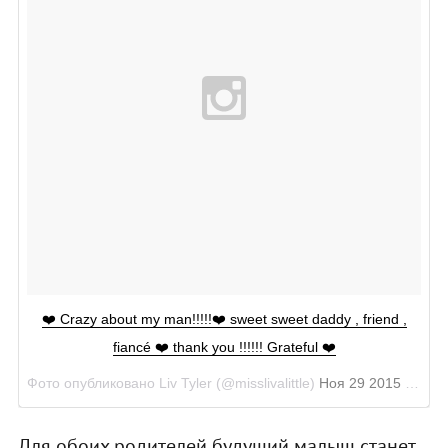
❤️ Crazy about my man!!!!!❤️ sweet sweet daddy , friend ,
fiancé ❤️ thank you !!!!!! Grateful ❤️
Фото опубликовано Liv Tyler (@misslivalittle)
Ноя 29 2015 в 5:36 PST
Для обоих родителей будущий малыш станет