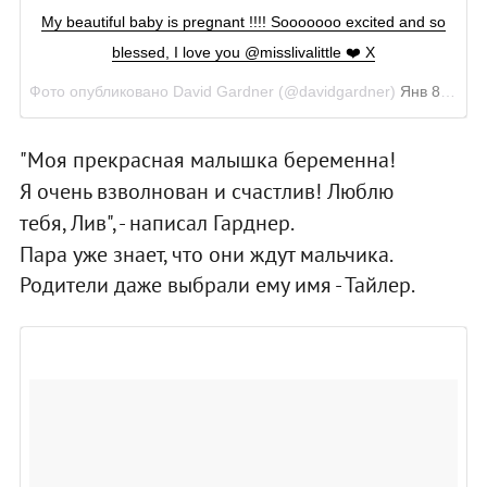
My beautiful baby is pregnant !!!! Sooooooo excited and so
blessed, I love you @misslivalittle ❤️ X
Фото опубликовано David Gardner (@davidgardner)
Янв 8 2016 в 2:03 PST
"Моя прекрасная малышка беременна!
Я очень взволнован и счастлив! Люблю
тебя, Лив", - написал Гарднер.
Пара уже знает, что они ждут мальчика.
Родители даже выбрали ему имя - Тайлер.