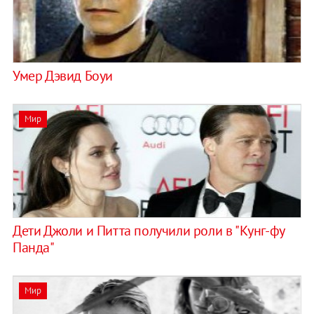
Умер Дэвид Боуи
Мир
Дети Джоли и Питта получили роли в "Кунг-фу
Панда"
Мир