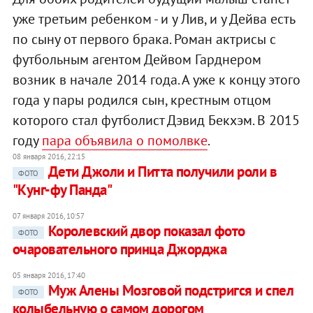
уже третьим ребенком - и у Лив, и у Дейва есть
по сыну от первого брака. Роман актрисы с
футбольным агентом Дейвом Гарднером
возник в начале 2014 года. А уже к концу этого
года у пары родился сын, крестным отцом
которого стал футболист Дэвид Бекхэм. В 2015
году
пара объявила о помолвке
.
08 января 2016, 22:15
Дети Джоли и Питта получили роли в
ФОТО
"Кунг-фу Панда"
07 января 2016, 10:57
Королевский двор показал фото
ФОТО
очаровательного принца Джорджа
05 января 2016, 17:40
Муж Алены Мозговой подстригся и спел
ФОТО
колыбельную о самом дорогом