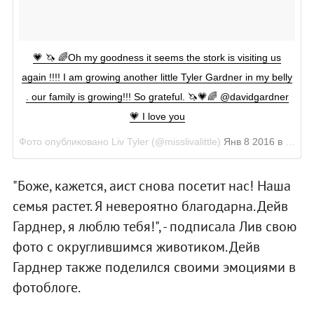
💗 🦄 🌈Oh my goodness it seems the stork is visiting us
again !!!! I am growing another little Tyler Gardner in my belly
. our family is growing!!! So grateful. 🦄💗🌈 @davidgardner
💗 I love you
Фото опубликовано Liv Tyler (@misslivalittle)
Янв 8 2016 в 1:26 PST
"Боже, кажется, аист снова посетит нас! Наша
семья растет. Я невероятно благодарна. Дейв
Гарднер, я люблю тебя!", - подписала Лив свою
фото с округлившимся животиком. Дейв
Гарднер также поделился своими эмоциями в
фотоблоге.