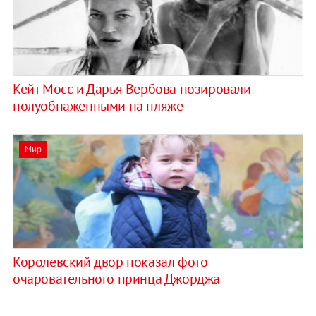
Кейт Мосс и Дарья Вербова позировали
полуобнаженными на пляже
Мир
Королевский двор показал фото
очаровательного принца Джорджа