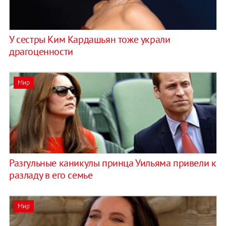
У сестры Ким Кардашьян тоже украли
драгоценности
Мир
Разгульные каникулы принца Уильяма привели к
разладу в его семье
Мир