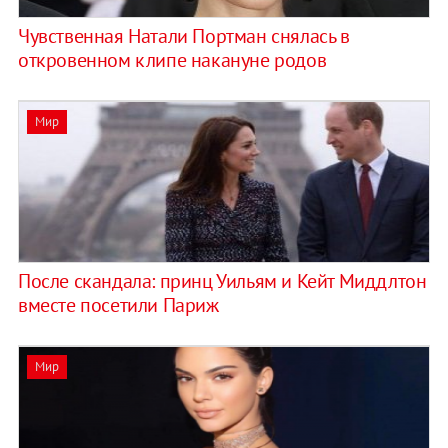
Чувственная Натали Портман снялась в
откровенном клипе накануне родов
Мир
После скандала: принц Уильям и Кейт Миддлтон
вместе посетили Париж
Мир