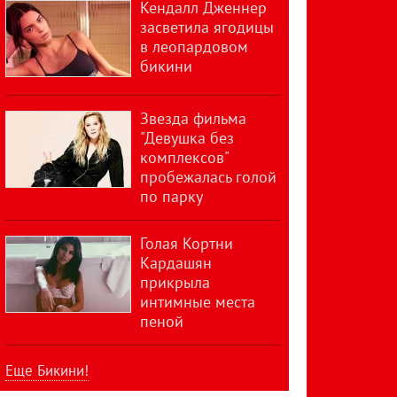
Кендалл Дженнер
засветила ягодицы
в леопардовом
бикини
Звезда фильма
"Девушка без
комплексов"
пробежалась голой
по парку
Голая Кортни
Кардашян
прикрыла
интимные места
пеной
Еще Бикини!