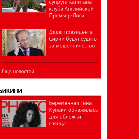
супруга капитана
клуба Английской
Премьер-Лиги
Дядю президента
Сирии будут судить
за мошенничество
Еще новостей!
БИКИНИ
Беременная Тина
Кунаки обнажилась
для обложки
глянца