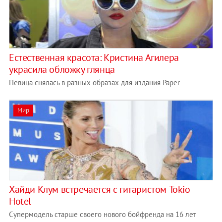
Естественная красота: Кристина Агилера
украсила обложку глянца
Певица снялась в разных образах для издания Paper
Мир
Хайди Клум встречается с гитаристом Tokio
Hotel
Супермодель старше своего нового бойфренда на 16 лет