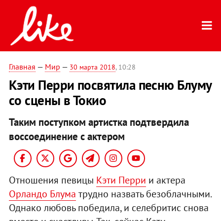
Главная
—
Мир
—
30 марта 2018
, 10:28
Кэти Перри посвятила песню Блуму
со сцены в Токио
Таким поступком артистка подтвердила
воссоединение с актером
Отношения певицы
Кэти Перри
и актера
Орландо Блума
трудно назвать безоблачными.
Однако любовь победила, и селебритис снова