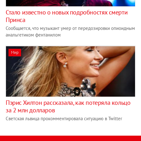
Стало известно о новых подробностях смерти
Принса
Сообщается, что музыкант умер от передозировки опиоидным
анальгетиком фентанилом
Мир
Пэрис Хилтон рассказала, как потеряла кольцо
за 2 млн долларов
Светская львица прокомментировала ситуацию в Twitter