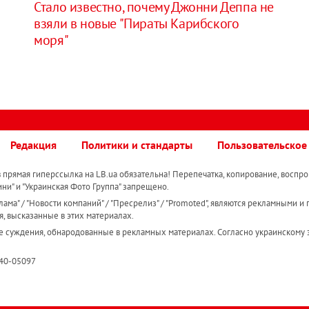
Стало известно, почему Джонни Деппа не
взяли в новые "Пираты Карибского
моря"
Редакция
Политики и стандарты
Пользовательское
прямая гиперссылка на LB.ua обязательна! Перепечатка, копирование, воспро
ини" и "Украинская Фото Группа" запрещено.
ама" / "Новости компаний" / "Пресрелиз" / "Promoted", являются рекламными и 
я, высказанные в этих материалах.
е суждения, обнародованные в рекламных материалах. Согласно украинскому з
R40-05097