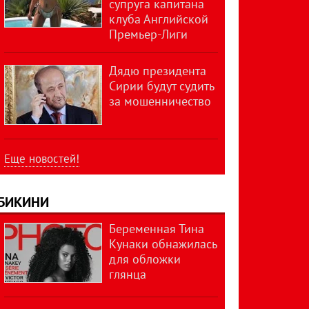
супруга капитана
клуба Английской
Премьер-Лиги
Дядю президента
Сирии будут судить
за мошенничество
Еще новостей!
БИКИНИ
Беременная Тина
Кунаки обнажилась
для обложки
глянца