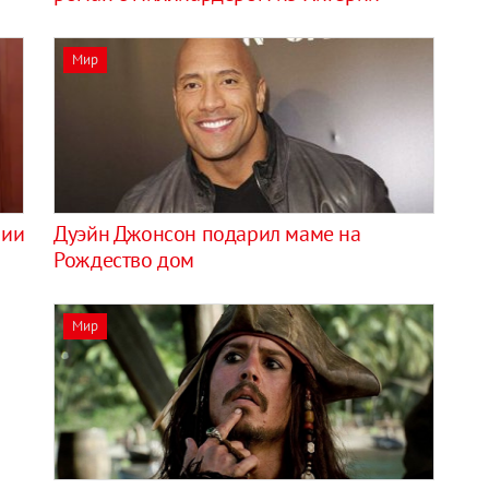
Мир
рии
Дуэйн Джонсон подарил маме на
Рождество дом
Мир