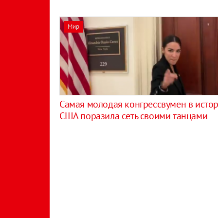
Мир
Самая молодая конгрессвумен в исто
США поразила сеть своими танцами