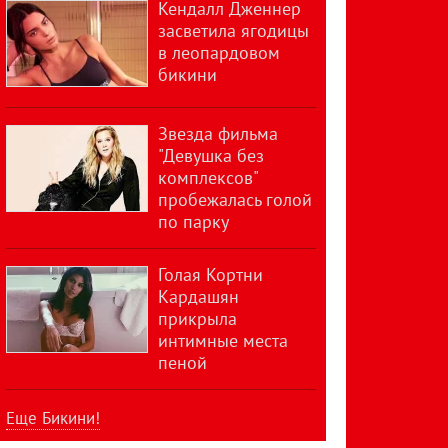
Кендалл Дженнер
засветила ягодицы
в леопардовом
бикини
Звезда фильма
"Девушка без
комплексов"
пробежалась голой
по парку
Голая Кортни
Кардашян
прикрыла
интимные места
пеной
Еще Бикини!