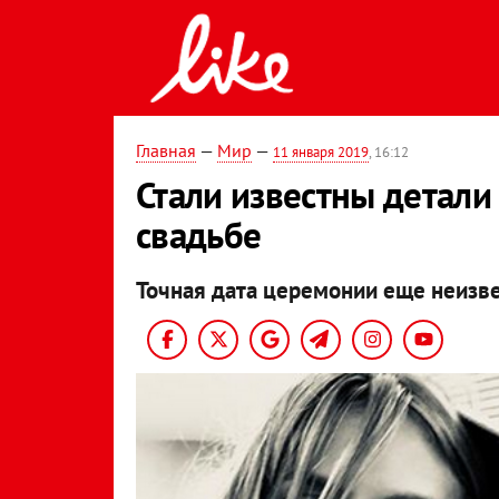
Главная
—
Мир
—
11 января 2019
, 16:12
Стали известны детали
свадьбе
Точная дата церемонии еще неизве