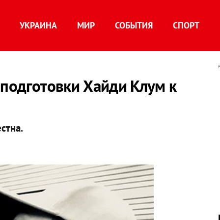
УКРАИНА
МИР
СОБЫТИЯ
СПОРТ
 подготовки Хайди Клум к
стна.