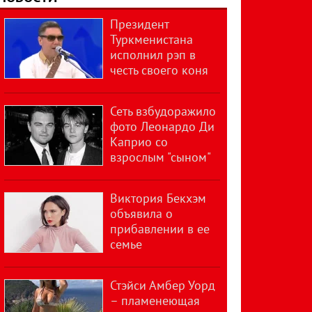
Президент
Туркменистана
исполнил рэп в
честь своего коня
Сеть взбудоражило
фото Леонардо Ди
Каприо со
взрослым "сыном"
Виктория Бекхэм
объявила о
прибавлении в ее
семье
Стэйси Амбер Уорд
– пламенеющая