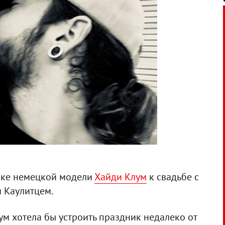
вке немецкой модели
Хайди Клум
к свадьбе с
м Каулитцем.
лум хотела бы устроить праздник недалеко от