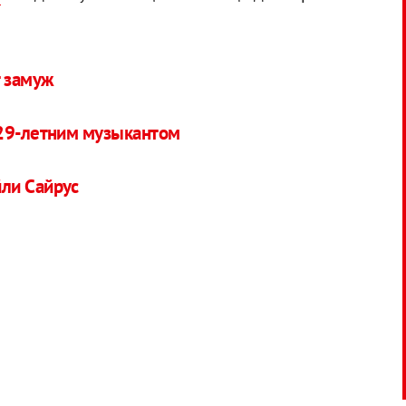
т замуж
 29-летним музыкантом
ли Сайрус