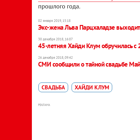
прошлого года.
02 января 2019, 15:18
Экс-жена Льва Парцхаладзе выходи
30 декабря 2018, 16:07
45-летняя Хайди Клум обручилась с
26 декабря 2018, 09:42
СМИ сообщили о тайной свадьбе Май
СВАДЬБА
ХАЙДИ КЛУМ
РЕКЛАМА