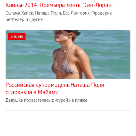
Канны-2014: Премьера ленты "Сен-Лоран"
Сальма Хайек, Наташа Поли, Ева Лонгория, Фредерик
Бегбедер и другие
Бикини
Российская супермодель Наташа Поли
отдохнула в Майами
Девушка похвасталась фигурой на пляже