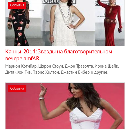
События
Канны-2014: Звезды на благотворительном
вечере amfAR
Марион Котийяр, Шэрон Стоун, Джон Траволта, Ирина Шейк,
Дита Фон Тиз, Пэрис Хилтон, Джастин Бибер и другие.
События