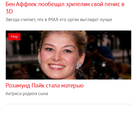
Бен Аффлек пообещал зрителям свой пенис в
3D
Звезда считает, что в IMAX его орган выглядит лучше
Мир
Розамунд Пайк стала матерью
Актриса родила сына