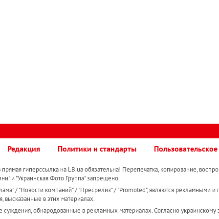
Редакция
Политики и стандарты
Пользовательское
прямая гиперссылка на LB.ua обязательна! Перепечатка, копирование, воспро
ини" и "Украинская Фото Группа" запрещено.
ама" / "Новости компаний" / "Пресрелиз" / "Promoted", являются рекламными и 
я, высказанные в этих материалах.
е суждения, обнародованные в рекламных материалах. Согласно украинскому з