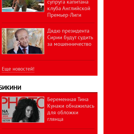
супруга капитана
клуба Английской
Премьер-Лиги
Дядю президента
Сирии будут судить
за мошенничество
Еще новостей!
БИКИНИ
Беременная Тина
Кунаки обнажилась
для обложки
глянца