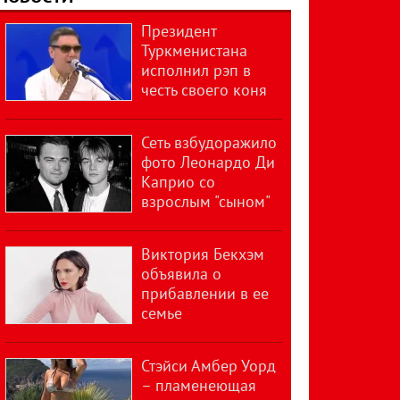
Президент
Туркменистана
исполнил рэп в
честь своего коня
Сеть взбудоражило
фото Леонардо Ди
Каприо со
взрослым "сыном"
Виктория Бекхэм
объявила о
прибавлении в ее
семье
Стэйси Амбер Уорд
– пламенеющая