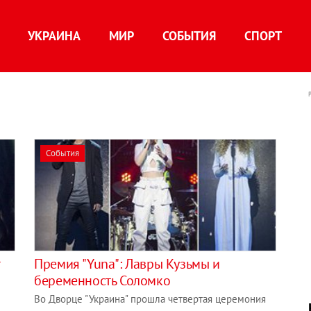
УКРАИНА
МИР
СОБЫТИЯ
СПОРТ
События
Премия "Yuna": Лавры Кузьмы и
беременность Соломко
Во Дворце "Украина" прошла четвертая церемония