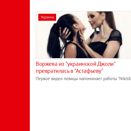
Украина
Воржева из "украинской Джоли"
превратилась в "Астафьеву"
Первое видео певицы напоминает работы "NikitA