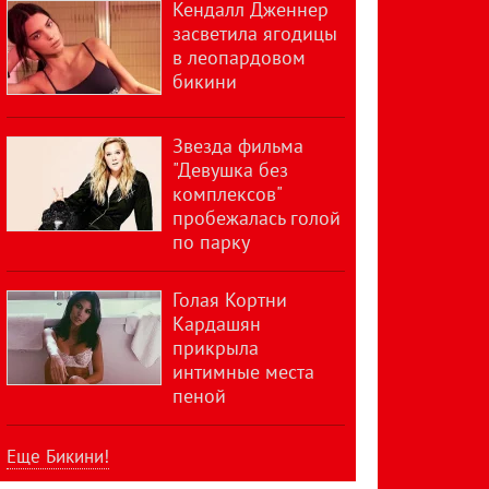
Кендалл Дженнер
засветила ягодицы
в леопардовом
бикини
Звезда фильма
"Девушка без
комплексов"
пробежалась голой
по парку
Голая Кортни
Кардашян
прикрыла
интимные места
пеной
Еще Бикини!