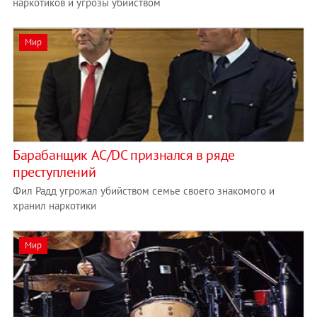
наркотиков и угрозы убийством
Мир
Барабанщик AC/DC признался в ряде
преступлений
Фил Радд угрожал убийством семье своего знакомого и
хранил наркотики
Мир