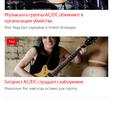
Музыканта группы АС/DC обвиняют в
организации убийства
Фил Радд был задержан в Новой Зеландии
Мир
Гитарист AC/DC страдает слабоумием
Малкольм Янг навсегда оставил рок-группу