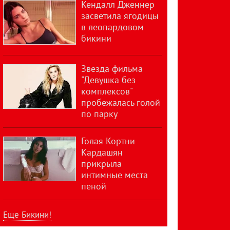
Кендалл Дженнер
засветила ягодицы
в леопардовом
бикини
Звезда фильма
"Девушка без
комплексов"
пробежалась голой
по парку
Голая Кортни
Кардашян
прикрыла
интимные места
пеной
Еще Бикини!