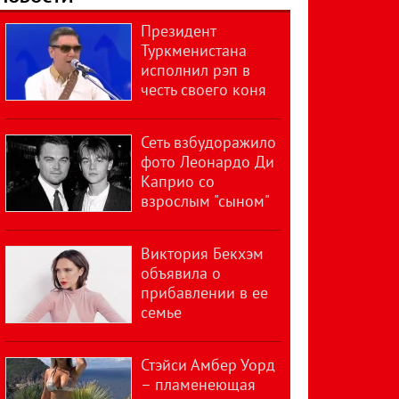
Президент
Туркменистана
исполнил рэп в
честь своего коня
Сеть взбудоражило
фото Леонардо Ди
Каприо со
взрослым "сыном"
Виктория Бекхэм
объявила о
прибавлении в ее
семье
Стэйси Амбер Уорд
– пламенеющая