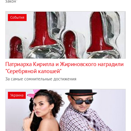
закон"
События
Патриарха Кирилла и Жириновского наградили
"Серебряной калошей"
За самые сомнительные достижения
Украина