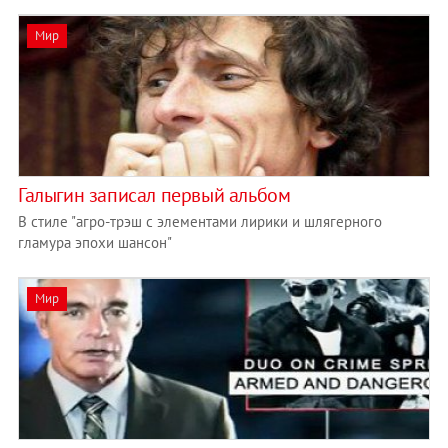
Мир
Галыгин записал первый альбом
В стиле "агро-трэш с элементами лирики и шлягерного
гламура эпохи шансон"
Мир