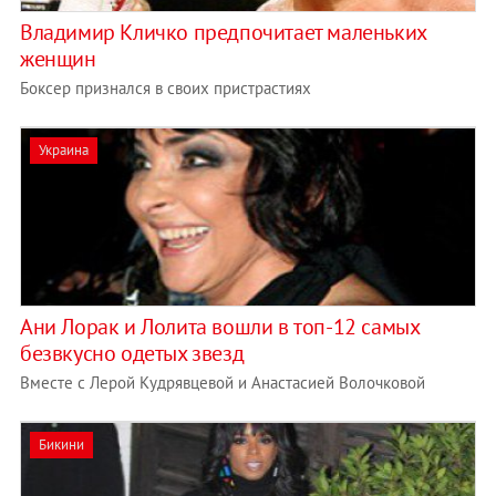
Владимир Кличко предпочитает маленьких
женщин
Боксер признался в своих пристрастиях
Украина
Ани Лорак и Лолита вошли в топ-12 самых
безвкусно одетых звезд
Вместе с Лерой Кудрявцевой и Анастасией Волочковой
Бикини