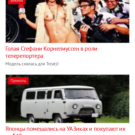
Бикини
Голая Стефани Корнелиуссен в роли
телерепортера
Модель снялась для Treats!
Приколы
Японцы помешались на УАЗиках и покупают их