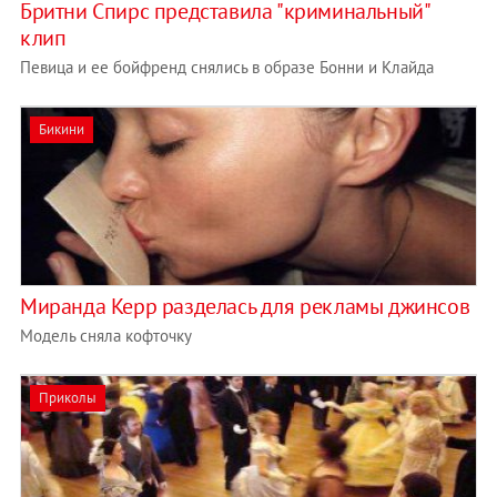
Бритни Спирс представила "криминальный"
клип
Певица и ее бойфренд снялись в образе Бонни и Клайда
Бикини
Миранда Керр разделась для рекламы джинсов
Модель сняла кофточку
Приколы