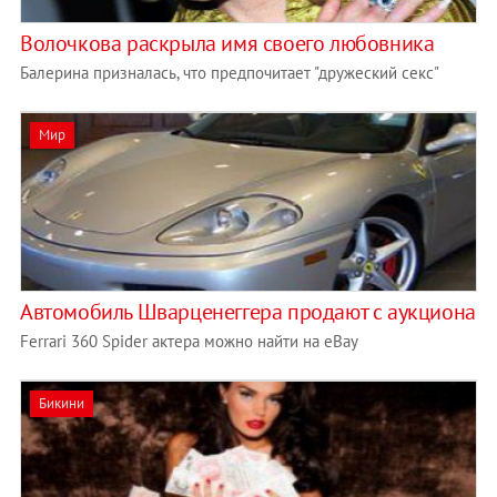
Волочкова раскрыла имя своего любовника
Балерина призналась, что предпочитает "дружеский секс"
Мир
Автомобиль Шварценеггера продают с аукциона
Ferrari 360 Spider актера можно найти на eBay
Бикини