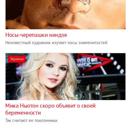
Носы-черепашки ниндзя
Неизвестный художник изучает носы знаменитостей
Украина
Мика Ньютон скоро объявит о своей
беременности
Так считают ее поклонники