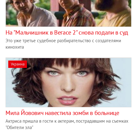
На "Мальчишник в Вегасе 2" снова подали в суд
Это уже третье судебное разбирательство с создателями
кинохита
Украина
Мила Йовович навестила зомби в больнице
Актриса пришла в гости к актерам, пострадавшим на съемках
"Обители зла"