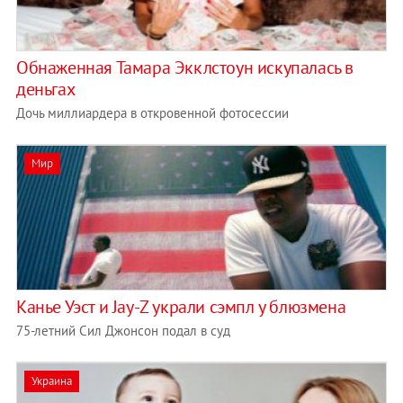
Обнаженная Тамара Экклстоун искупалась в
деньгах
Дочь миллиардера в откровенной фотосессии
Мир
Канье Уэст и Jay-Z украли сэмпл у блюзмена
75-летний Сил Джонсон подал в суд
Украина