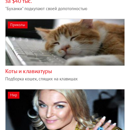
за $40 тыс.
"Буханки" подкупают своей допотопностью
Приколы
Коты и клавиатуры
Подборка кошек, спящих на клавишах
Мир