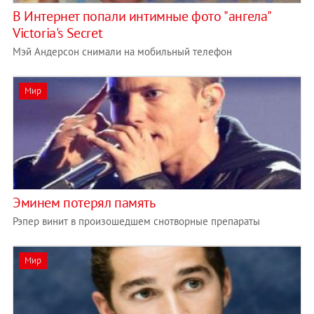
В Интернет попали интимные фото "ангела"
Victoria's Secret
Мэй Андерсон снимали на мобильный телефон
Мир
Эминем потерял память
Рэпер винит в произошедшем снотворные препараты
Мир