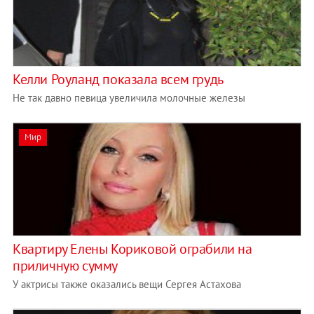
Келли Роуланд показала всем грудь
Не так давно певица увеличила молочные железы
Мир
Квартиру Елены Кориковой ограбили на
приличную сумму
У актрисы также оказались вещи Сергея Астахова