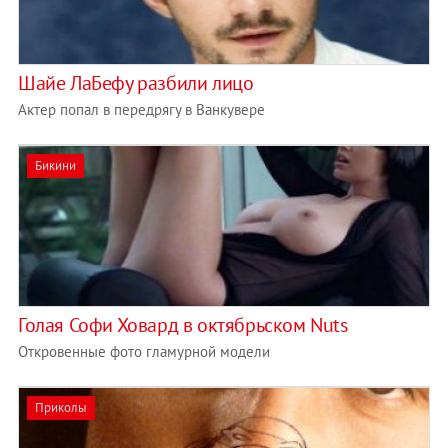
Шайе ЛаБефу разбили лицо
Актер попал в передрягу в Ванкувере
Бикини
Голая Софи Ховард в октябрьском Nuts
Откровенные фото гламурной модели
Приколы