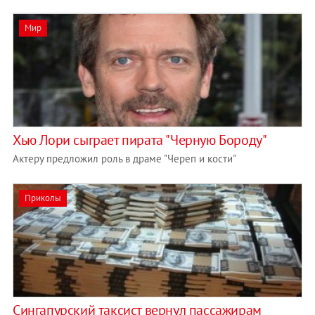
Мир
Хью Лори сыграет пирата "Черную Бороду"
Актеру предложил роль в драме "Череп и кости"
Приколы
Cингапурский таксист вернул пассажирам