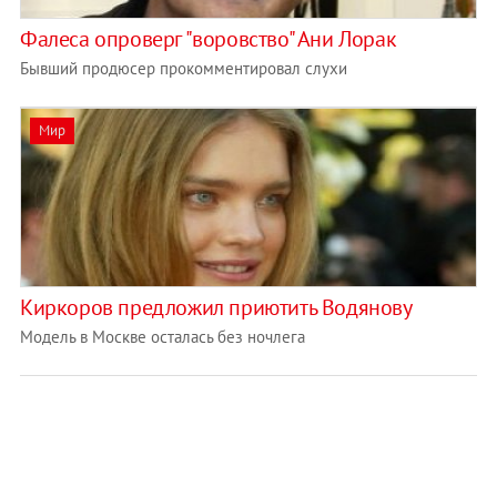
Фалеса опроверг "воровство" Ани Лорак
Бывший продюсер прокомментировал слухи
Мир
Киркоров предложил приютить Водянову
Модель в Москве осталась без ночлега