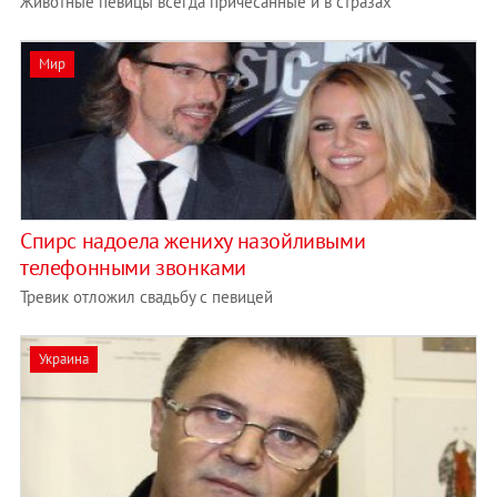
Животные певицы всегда причесанные и в стразах
Мир
Спирс надоела жениху назойливыми
телефонными звонками
Тревик отложил свадьбу c певицей
Украина