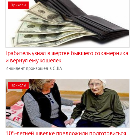
Приколы
Грабитель узнал в жертве бывшего сокамерника
и вернул ему кошелек
Инцидент произошел в США
Приколы
105-летней шведке предложили подготовиться