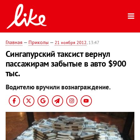
Главная
—
Приколы
—
21 ноября 2012
, 13:47
Cингапурский таксист вернул
пассажирам забытые в авто $900
тыс.
Водителю вручили вознаграждение.