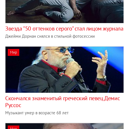
Звезда "50 оттенков серого" стал лицом журнала
Джейми Дорнан снялся в стильной фотосессии
Мир
Скончался знаменитый греческий певец Демис
Руссос
Музыкант умер в возрасте 68 лет
Мир