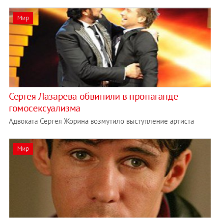
Мир
Сергея Лазарева обвинили в пропаганде
гомосексуализма
Адвоката Сергея Жорина возмутило выступление артиста
Мир