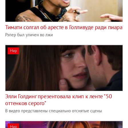
Тимати солгал об аресте в Голливуде ради пиара
Рэпер был уличен во лжи
Мир
Элли Голдинг презентовала клип к ленте "50
оттенков серого"
В видео представлены специально отснятые сцены
Мир