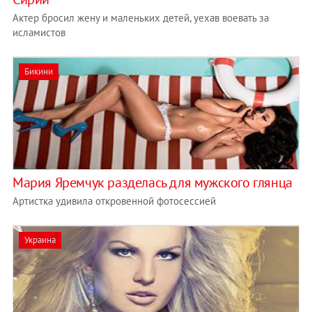
Актер бросил жену и маленьких детей, уехав воевать за
исламистов
Бикини
Мария Яремчук разделась для мужского глянца
Артистка удивила откровенной фотосессией
Украина