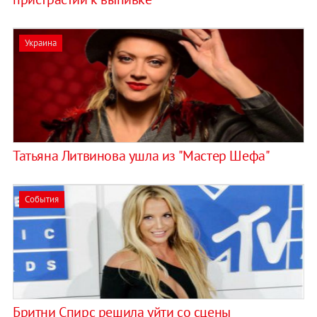
Украина
Татьяна Литвинова ушла из "Мастер Шефа"
События
Бритни Спирс решила уйти со сцены