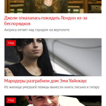
Джоли отказалась покидать Лондон из-за
беспорядков
Актриса летает над городом на вертолете
Мир
Мародеры разграбили дом Эми Уайнхаус
Из жилища умершей певицы вынесли книги, письма и гитару
Мир