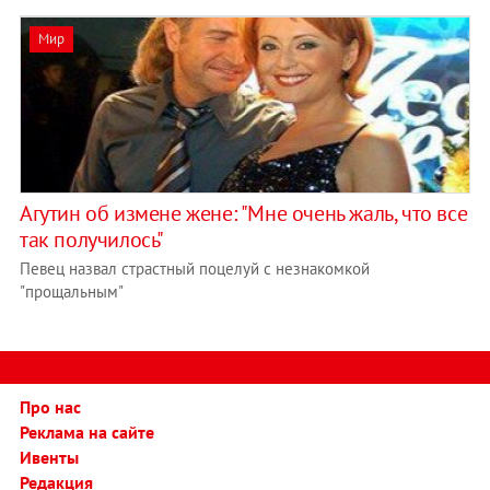
Мир
Агутин об измене жене: "Мне очень жаль, что все
так получилось"
Певец назвал страстный поцелуй с незнакомкой
"прощальным"
Про нас
Реклама на сайте
Ивенты
Редакция