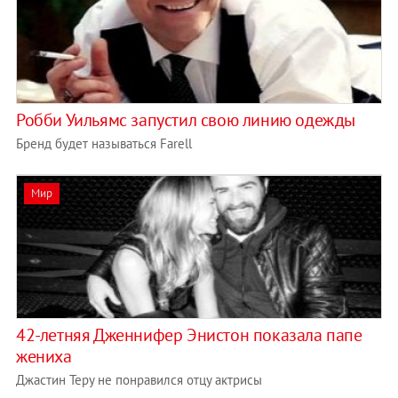
Робби Уильямс запустил свою линию одежды
Бренд будет называться Farell
Мир
42-летняя Дженнифер Энистон показала папе
жениха
Джастин Теру не понравился отцу актрисы