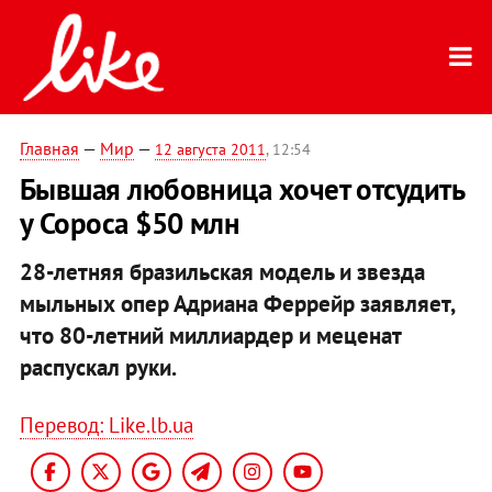
Главная
—
Мир
—
12 августа 2011
, 12:54
Бывшая любовница хочет отсудить
у Сороса $50 млн
28-летняя бразильская модель и звезда
мыльных опер Адриана Феррейр заявляет,
что 80-летний миллиардер и меценат
распускал руки.
Перевод: Like.lb.ua