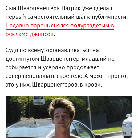
Сын Шварценеггера Патрик уже сделал
первый самостоятельный шаг к публичности.
Недавно парень снялся полураздетым в
рекламе джинсов
.
Судя по всему, останавливаться на
достигнутом Шварценеггер-младший не
собирается и усердно продолжает
совершенствовать свое тело. А может просто,
это у них, Шварценеггеров, в крови.