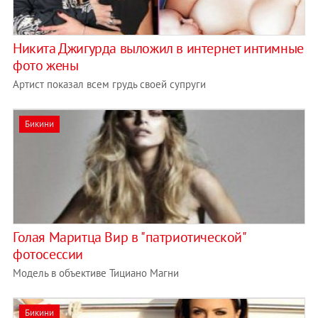
Никита Джигурда выложил в интернет интимные
фото жены
Артист показал всем грудь своей супруги
Бикини
Голая Маритца Вир в "патриотической"
фотосессии
Модель в объективе Тициано Магни
Бикини