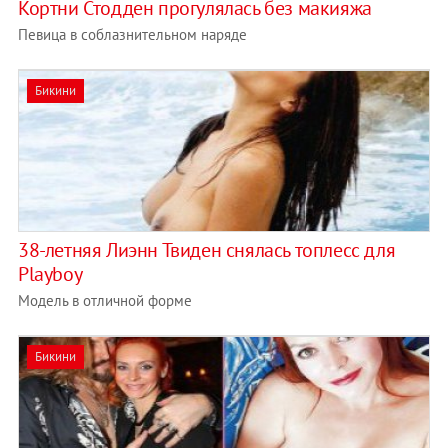
Кортни Стодден прогулялась без макияжа
Певица в соблазнительном наряде
Бикини
38-летняя Лиэнн Твиден снялась топлесс для
Playboy
Модель в отличной форме
Бикини