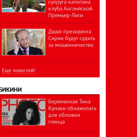
супруга капитана
клуба Английской
Премьер-Лиги
Дядю президента
Сирии будут судить
за мошенничество
Еще новостей!
БИКИНИ
Беременная Тина
Кунаки обнажилась
для обложки
глянца