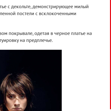
латье с декольте, демонстрирующее милый
теленной постели с всклокоченными
ом покрывале, одетая в черное платье на
туировку на предплечье.