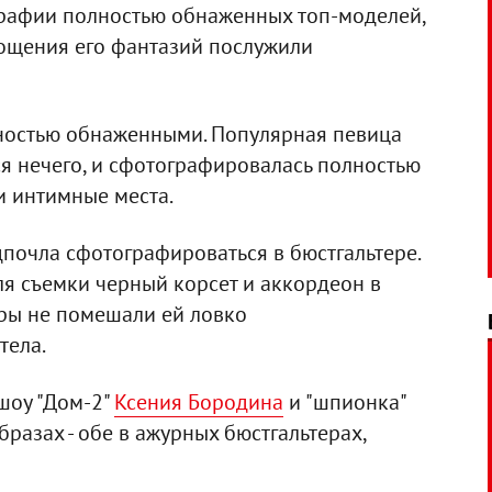
ографии полностью обнаженных топ-моделей,
лощения его фантазий послужили
лностью обнаженными. Популярная певица
ся нечего, и сфотографировалась полностью
 интимные места.
почла сфотографироваться в бюстгальтере.
я съемки черный корсет и аккордеон в
ары не помешали ей ловко
тела.
шоу "Дом-2"
Ксения Бородина
и "шпионка"
разах - обе в ажурных бюстгальтерах,