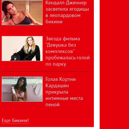
Кендалл Дженнер
засветила ягодицы
в леопардовом
бикини
Звезда фильма
"Девушка без
комплексов"
пробежалась голой
по парку
Голая Кортни
Кардашян
прикрыла
интимные места
пеной
Еще Бикини!