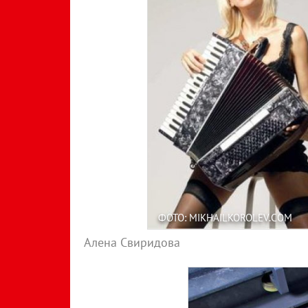
ФОТО: MIKHAILKOROLEV.COM
Алена Свиридова