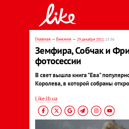
Главная
—
Бикини
—
29 декабря 2011
, 15:56
Земфира, Собчак и Фри
фотосессии
В свет вышла книга "Ева" популяр
Королева, в которой собраны откр
Like.lb.ua