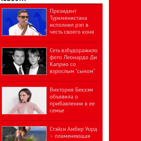
Президент
Туркменистана
исполнил рэп в
честь своего коня
Сеть взбудоражило
фото Леонардо Ди
Каприо со
взрослым "сыном"
Виктория Бекхэм
объявила о
прибавлении в ее
семье
Стэйси Амбер Уорд
– пламенеющая