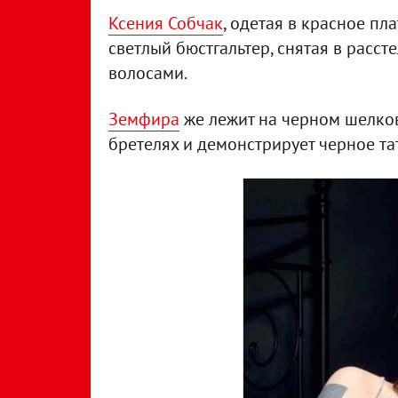
Ксения Собчак
, одетая в красное п
светлый бюстгальтер, снятая в расс
волосами.
Земфира
же лежит на черном шелков
бретелях и демонстрирует черное та