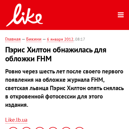
Главная
—
Бикини
—
6 января 2012
, 08:17
Пэрис Хилтон обнажилась для
обложки FHM
Ровно через шесть лет после своего первого
появления на обложке журнала FHM,
светская львица Пэрис Хилтон опять снялась
в откровенной фотосессии для этого
издания.
Like.lb.ua