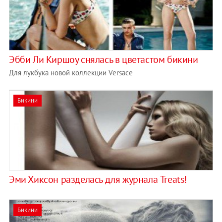
Эбби Ли Киршоу снялась в цветастом бикини
Для лукбука новой коллекции Versace
Бикини
Эми Хиксон разделась для журнала Treats!
Бикини