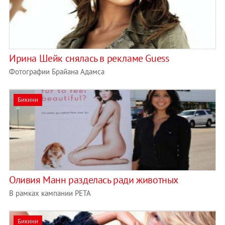
Ирина Шейк снялась в рекламе Guess
Фотографии Брайана Адамса
Бикини
Оливия Манн разделась ради животных
В рамках кампании PETA
Бикини