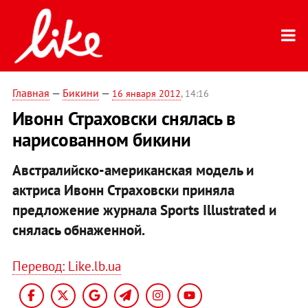
Главная
—
Бикини
—
16 января 2012
, 14:16
Ивонн Страховски снялась в
нарисованном бикини
Австралийско-американская модель и
актриса Ивонн Страховски приняла
предложение журнала Sports Illustrated и
снялась обнаженной.
Перевод: Like.lb.ua