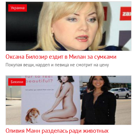
Украина
Оксана Билозир ездит в Милан за сумками
Покупая вещи, нардеп и певица не смотрит на цену
Бикини
Оливия Манн разделась ради животных