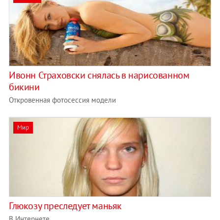
Ивонн Страховски снялась в нарисованном
бикини
Откровенная фотосессия модели
Мир
Глюкозу преследует маньяк
В Интернете