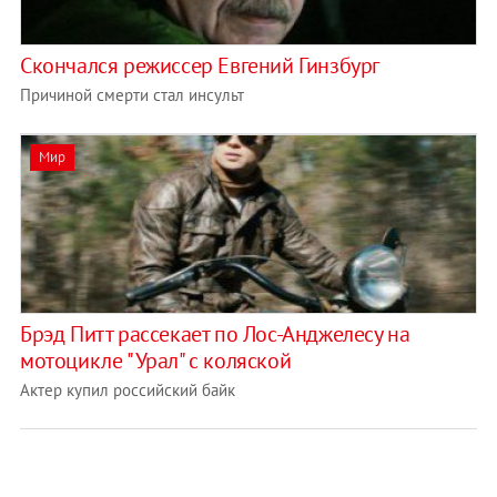
Скончался режиссер Евгений Гинзбург
Причиной смерти стал инсульт
Мир
Брэд Питт рассекает по Лос-Анджелесу на
мотоцикле "Урал" с коляской
Актер купил российский байк