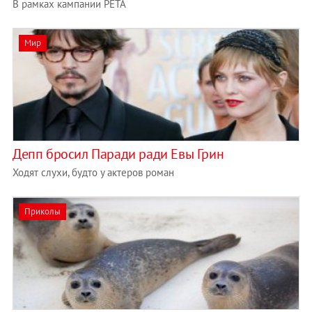
В рамках кампании PETA
Мир
Депп бросил Паради ради Евы Грин
Ходят слухи, будто у актеров роман
Приколы