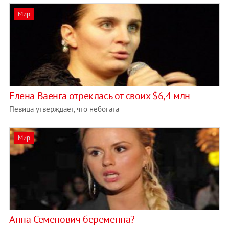
Мир
Елена Ваенга отреклась от своих $6,4 млн
Певица утверждает, что небогата
Мир
Анна Семенович беременна?