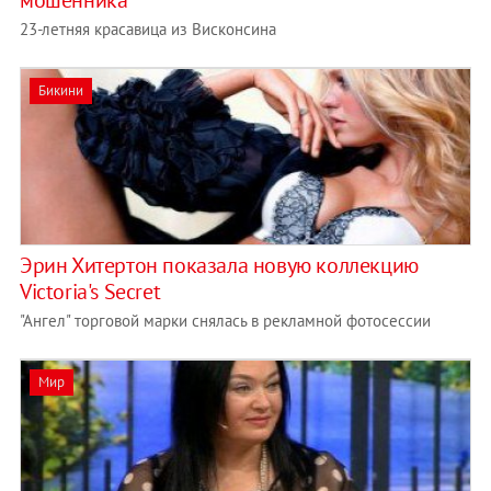
мошенника
23-летняя красавица из Висконсина
Бикини
Эрин Хитертон показала новую коллекцию
Victoria's Secret
"Ангел" торговой марки снялась в рекламной фотосессии
Мир