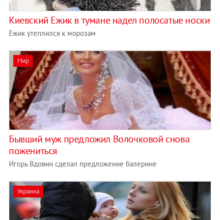
Киевский Ежик в тумане надел полосатые носки
Ежик утеплился к морозам
Мир
Бывший муж предложил Волочковой снова
пожениться
Игорь Вдовин сделал предложение балерине
Украина