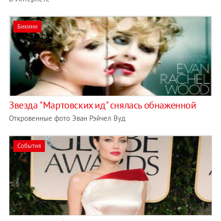
Бикини
Звезда "Мартовских ид" снялась обнаженной
Откровенные фото Эван Рэйчел Вуд
События