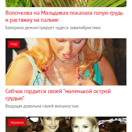
Волочкова на Мальдивах показала голую грудь
и растяжку на пальме
Балерина демонстрирует чудеса эквилибристики
Мир
Собчак гордится своей "маленькой острой
грудью"
Ведущая довольна своей внешностью
Украина