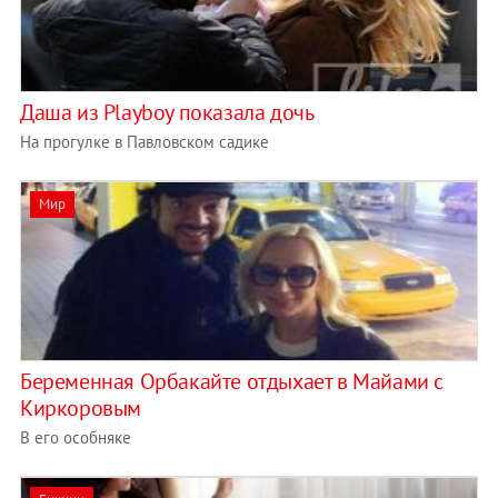
Даша из Playboy показала дочь
На прогулке в Павловском садике
Мир
Беременная Орбакайте отдыхает в Майами с
Киркоровым
В его особняке