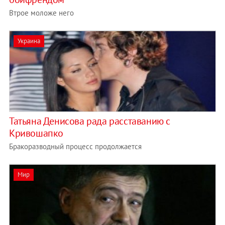
Втрое моложе него
Украина
Татьяна Денисова рада расставанию с
Кривошапко
Бракоразводный процесс продолжается
Мир