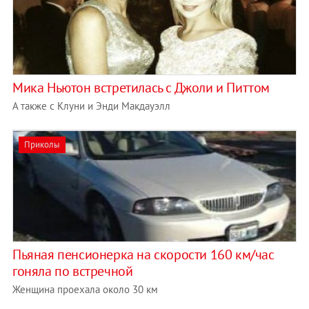
Мика Ньютон встретилась с Джоли и Питтом
А также с Клуни и Энди Макдауэлл
Приколы
Пьяная пенсионерка на скорости 160 км/час
гоняла по встречной
Женщина проехала около 30 км