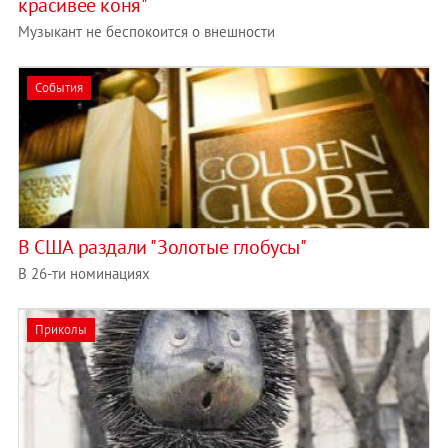
красивее коня"
Музыкант не беспокоится о внешности
События
В США раздали "Золотые глобусы"
В 26-ти номинациях
Приколы