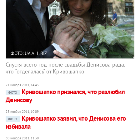
ФОТО: UA.ALL.BIZ
Спустя всего год после свадьбы Денисова рада,
что "отделалась" от Кривошапко
21 ноября 2011, 14:43
Кривошапко признался, что разлюбил
ФОТО
Денисову
28 ноября 2011, 10:09
Кривошапко заявил, что Денисова его
ФОТО
избивала
30 ноября 2011, 11:30