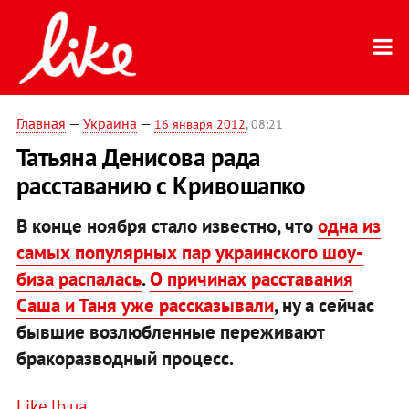
Главная
—
Украина
—
16 января 2012
, 08:21
Татьяна Денисова рада
расставанию с Кривошапко
В конце ноября стало известно, что
одна из
самых популярных пар украинского шоу-
биза распалась
.
О причинах расставания
Саша и Таня уже рассказывали
, ну а сейчас
бывшие возлюбленные переживают
бракоразводный процесс.
Like.lb.ua