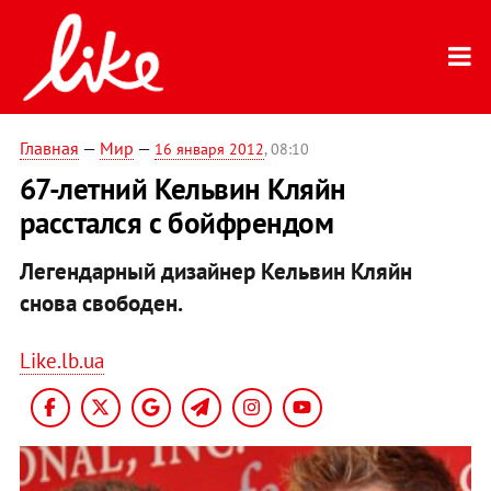
Главная
—
Мир
—
16 января 2012
, 08:10
67-летний Кельвин Кляйн
расстался с бойфрендом
Легендарный дизайнер Кельвин Кляйн
снова свободен.
Like.lb.ua