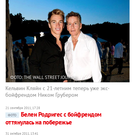
ФОТО: THE WALL STREET JOURNAL
Кельвин Кляйн с 21-летним теперь уже экс-
бойфрендом Ником Грубером
21 сентября 2011, 17:28
Белен Родригес с бойфрендом
ФОТО
оттянулась на побережье
31 октября 2011, 13:41