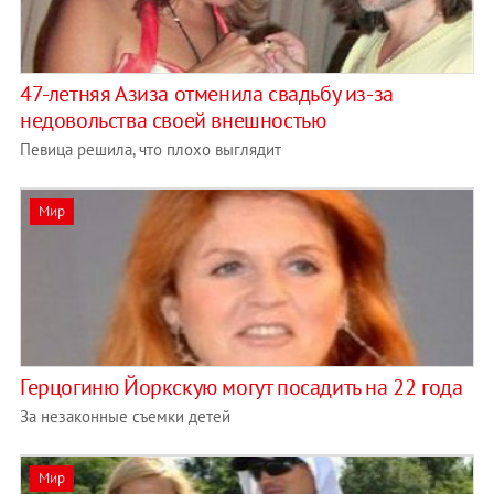
47-летняя Азиза отменила свадьбу из-за
недовольства своей внешностью
Певица решила, что плохо выглядит
Мир
Герцогиню Йоркскую могут посадить на 22 года
За незаконные съемки детей
Мир