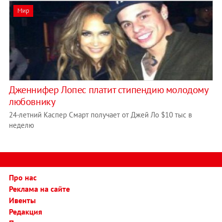
Мир
Дженнифер Лопес платит стипендию молодому
любовнику
24-летний Каспер Смарт получает от Джей Ло $10 тыс в
неделю
Про нас
Реклама на сайте
Ивенты
Редакция