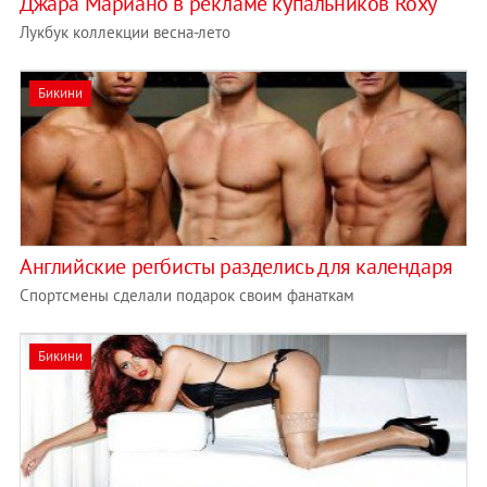
Джара Мариано в рекламе купальников Roxy
Лукбук коллекции весна-лето
Бикини
Английские регбисты разделись для календаря
Спортсмены сделали подарок своим фанаткам
Бикини