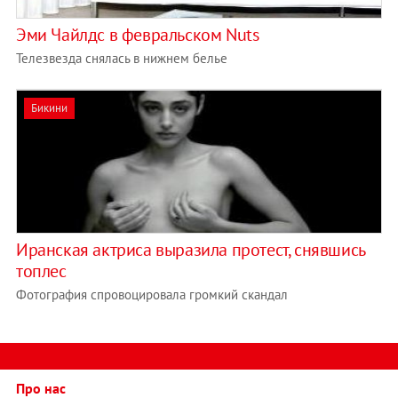
Эми Чайлдс в февральском Nuts
Телезвезда снялась в нижнем белье
Бикини
Иранская актриса выразила протест, снявшись
топлес
Фотография спровоцировала громкий скандал
Про нас