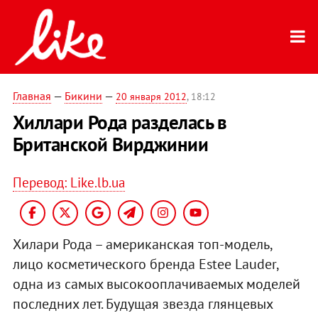
Главная
—
Бикини
—
20 января 2012
, 18:12
Хиллари Рода разделась в
Британской Вирджинии
Перевод: Like.lb.ua
Хилари Рода – американская топ-модель,
лицо косметического бренда Estee Lauder,
одна из самых высокооплачиваемых моделей
последних лет. Будущая звезда глянцевых