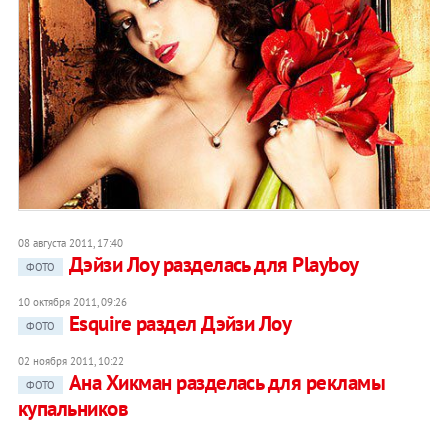
08 августа 2011, 17:40
Дэйзи Лоу разделась для Playboy
ФОТО
10 октября 2011, 09:26
Esquire раздел Дэйзи Лоу
ФОТО
02 ноября 2011, 10:22
Ана Хикман разделась для рекламы
ФОТО
купальников