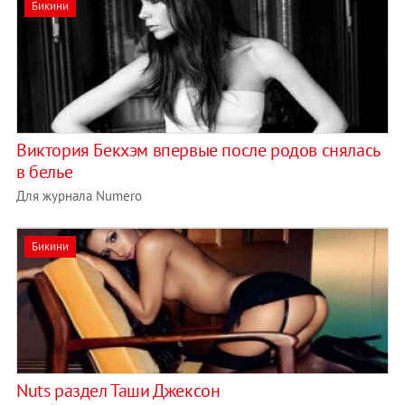
Бикини
Виктория Бекхэм впервые после родов снялась
в белье
Для журнала Numero
Бикини
Nuts раздел Таши Джексон