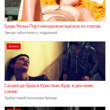
Грудь Уитни Порт ненароком выпала из платья
Звезда заболталась с подружкой
Бикини
Саския де Брау и Кристиан Крус в рекламе
Loewe
Лукбук новой коллекции бренда