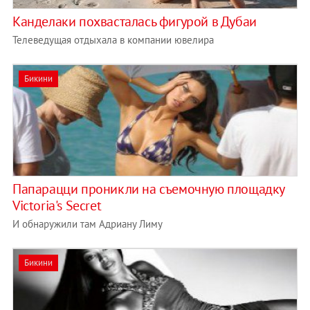
Канделаки похвасталась фигурой в Дубаи
Телеведущая отдыхала в компании ювелира
Бикини
Папарацци проникли на съемочную площадку
Victoria's Secret
И обнаружили там Адриану Лиму
Бикини