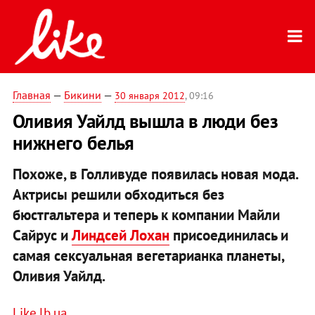
Главная
—
Бикини
—
30 января 2012
, 09:16
Оливия Уайлд вышла в люди без
нижнего белья
Похоже, в Голливуде появилась новая мода.
Актрисы решили обходиться без
бюстгальтера и теперь к компании Майли
Сайрус и
Линдсей Лохан
присоединилась и
самая сексуальная вегетарианка планеты,
Оливия Уайлд.
Like.lb.ua