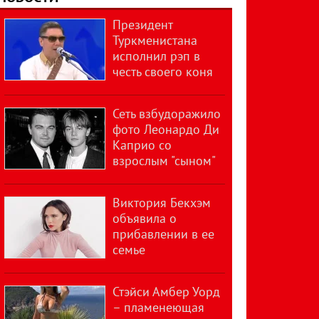
Президент
Туркменистана
исполнил рэп в
честь своего коня
Сеть взбудоражило
фото Леонардо Ди
Каприо со
взрослым "сыном"
Виктория Бекхэм
объявила о
прибавлении в ее
семье
Стэйси Амбер Уорд
– пламенеющая