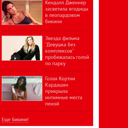
Кендалл Дженнер
засветила ягодицы
в леопардовом
бикини
Звезда фильма
"Девушка без
комплексов"
пробежалась голой
по парку
Голая Кортни
Кардашян
прикрыла
интимные места
пеной
Еще Бикини!