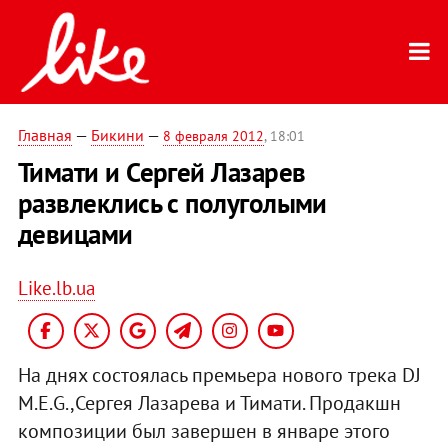
Главная
—
Бикини
—
8 февраля 2012
, 18:01
Тимати и Сергей Лазарев
развлеклись с полуголыми
девицами
Like.lb.ua
На днях состоялась премьера нового трека DJ
M.E.G.,Сергея Лазарева и Тимати. Продакшн
композиции был завершен в январе этого