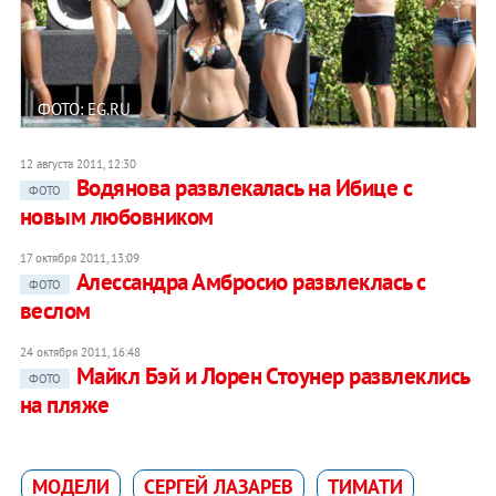
ФОТО: EG.RU
12 августа 2011, 12:30
Водянова развлекалась на Ибице с
ФОТО
новым любовником
17 октября 2011, 13:09
Алессандра Амбросио развлеклась с
ФОТО
веслом
24 октября 2011, 16:48
Майкл Бэй и Лорен Стоунер развлеклись
ФОТО
на пляже
МОДЕЛИ
СЕРГЕЙ ЛАЗАРЕВ
ТИМАТИ