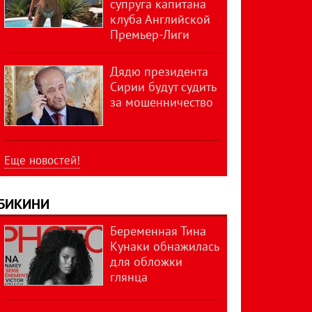
супруга капитана
клуба Английской
Премьер-Лиги
Дядю президента
Сирии будут судить
за мошенничество
Еще новостей!
БИКИНИ
Беременная Тина
Кунаки обнажилась
для обложки
глянца