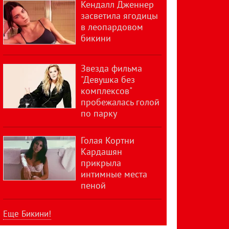
Кендалл Дженнер
засветила ягодицы
в леопардовом
бикини
Звезда фильма
"Девушка без
комплексов"
пробежалась голой
по парку
Голая Кортни
Кардашян
прикрыла
интимные места
пеной
Еще Бикини!