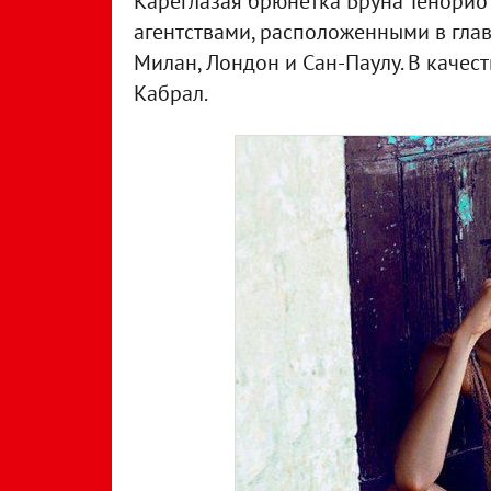
Кареглазая брюнетка Бруна Тенорио
агентствами, расположенными в гла
Милан, Лондон и Сан-Паулу. В качест
Кабрал.