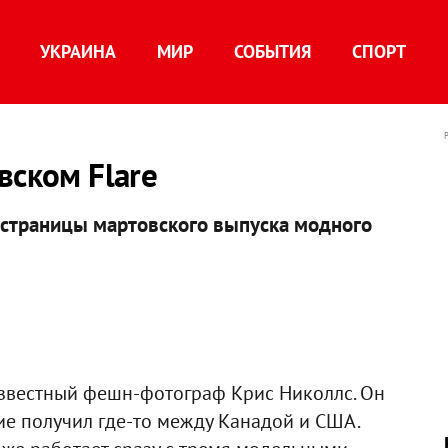
УКРАИНА
МИР
СОБЫТИЯ
СПОРТ
вском Flare
 страницы мартовского выпуска модного
звестный фешн-фотограф Крис Николлс. Он
ние получил где-то между Канадой и США.