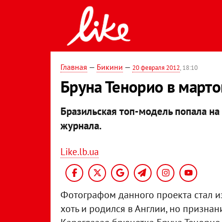
Главная
—
Бикини
—
20 февраля 2012
, 18:10
Бруна Тенорио в марто
Бразильская топ-модель попала на
журнала.
Like.lb.ua
Фотографом данного проекта стал и
хоть и родился в Англии, но призна