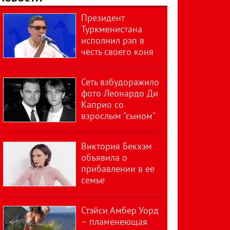
Президент
Туркменистана
исполнил рэп в
честь своего коня
Сеть взбудоражило
фото Леонардо Ди
Каприо со
взрослым "сыном"
Виктория Бекхэм
объявила о
прибавлении в ее
семье
Стэйси Амбер Уорд
– пламенеющая